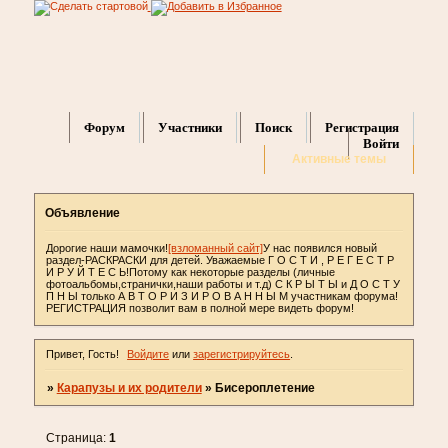
Форум
Участники
Поиск
Регистрация
Войти
Активные темы
Объявление
Дорогие наши мамочки!
[взломанный сайт]
У нас появился новый
раздел-РАСКРАСКИ для детей. Уважаемые Г О С Т И , Р Е Г Е С Т Р
И Р У Й Т Е С Ь!Потому как некоторые разделы (личные
фотоальбомы,странички,наши работы и т.д) С К Р Ы Т Ы и Д О С Т У
П Н Ы только А В Т О Р И З И Р О В А Н Н Ы М участникам форума!
РЕГИСТРАЦИЯ позволит вам в полной мере видеть форум!
Привет, Гость!
Войдите
или
зарегистрируйтесь
.
»
Карапузы и их родители
»
Бисероплетение
Страница:
1