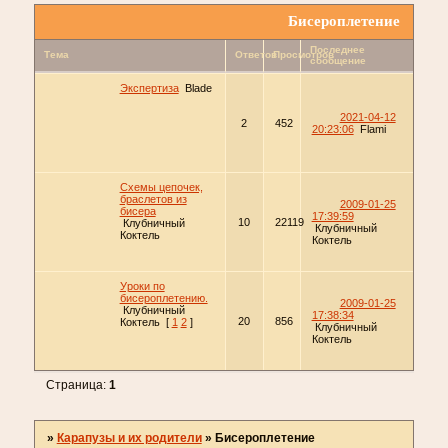
Бисероплетение
Последнее
Тема
Ответов
Просмотров
сообщение
Экспертиза
Blade
2021-04-12
2
452
20:23:06
Flami
Схемы цепочек,
браслетов из
2009-01-25
бисера
17:39:59
10
22119
Клубничный
Клубничный
Коктель
Коктель
Уроки по
бисероплетению.
2009-01-25
Клубничный
17:38:34
20
856
Коктель
[
1
2
]
Клубничный
Коктель
Страница:
1
»
Карапузы и их родители
»
Бисероплетение