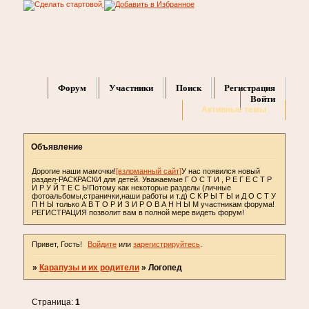
Форум
Участники
Поиск
Регистрация
Войти
Активные темы
Объявление
Дорогие наши мамочки!
[взломанный сайт]
У нас появился новый
раздел-РАСКРАСКИ для детей. Уважаемые Г О С Т И , Р Е Г Е С Т Р
И Р У Й Т Е С Ь!Потому как некоторые разделы (личные
фотоальбомы,странички,наши работы и т.д) С К Р Ы Т Ы и Д О С Т У
П Н Ы только А В Т О Р И З И Р О В А Н Н Ы М участникам форума!
РЕГИСТРАЦИЯ позволит вам в полной мере видеть форум!
Привет, Гость!
Войдите
или
зарегистрируйтесь
.
»
Карапузы и их родители
»
Логопед
Страница:
1