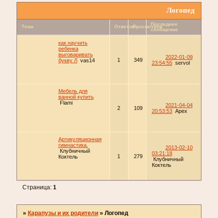
Логопед
Последнее
Тема
Ответов
Просмотров
сообщение
как научить
ребенка
выговаривать
2022-01-09
1
349
букву Л
vas14
23:54:55
servol
Мебель для
ванной купить
Flami
2021-04-04
2
109
20:53:53
Apex
Артикуляционная
гимнастика.
2013-02-10
Клубничный
03:21:18
1
279
Коктель
Клубничный
Коктель
Страница:
1
»
Карапузы и их родители
»
Логопед