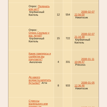
Опрос:
Пеленать
или нет?
2008-02-07
Клубничный
12
554
22:56:00
Коктель
Никитосик
Опрос:
Опрос.Сколько у
2008-02-07
вас детей?
21:16:48
15
722
Клубничный
Клубничный
Коктель
Коктель
Какие памперсы и
салфетки вы
2008-01-11
покупаете?
4
331
10:06:47
Ангелочек
Princess
До какого
возраста кипятить
2008-01-05
бутылки?
Атти
8
933
12:36:46
Никитосик
Стрессы
маленького или
почему он