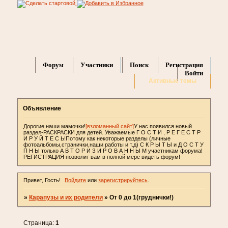
Форум
Участники
Поиск
Регистрация
Войти
Активные темы
Объявление
Дорогие наши мамочки!
[взломанный сайт]
У нас появился новый
раздел-РАСКРАСКИ для детей. Уважаемые Г О С Т И , Р Е Г Е С Т Р
И Р У Й Т Е С Ь!Потому как некоторые разделы (личные
фотоальбомы,странички,наши работы и т.д) С К Р Ы Т Ы и Д О С Т У
П Н Ы только А В Т О Р И З И Р О В А Н Н Ы М участникам форума!
РЕГИСТРАЦИЯ позволит вам в полной мере видеть форум!
Привет, Гость!
Войдите
или
зарегистрируйтесь
.
»
Карапузы и их родители
»
От 0 до 1(груднички!)
Страница:
1