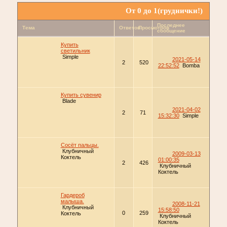
От 0 до 1(груднички!)
Последнее
Тема
Ответов
Просмотров
сообщение
Купить
светильник
Simple
2021-05-14
2
520
22:52:52
Bomba
Купить сувенир
Blade
2021-04-02
2
71
15:32:30
Simple
Сосёт пальцы.
Клубничный
2009-03-13
Коктель
01:00:35
2
426
Клубничный
Коктель
Гардероб
малыша.
2008-11-21
Клубничный
15:58:50
0
259
Коктель
Клубничный
Коктель