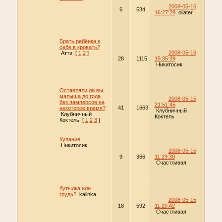
2008-05-16
6
534
16:27:28
oliater
Брать ребёнка к
себе в кровать?
2008-05-16
Атти
[
1
2
]
28
1115
15:35:39
Никитосик
Оставляли ли вы
малыша до года
2008-05-15
без памперсов на
21:51:45
41
1663
некоторое время?
Клубничный
Клубничный
Коктель
Коктель
[
1
2
3
]
Купание.
Никитосик
2008-05-15
9
366
11:29:30
Счастливая
бутылка или
грудь?
kalinka
2008-05-15
18
592
11:20:42
Счастливая