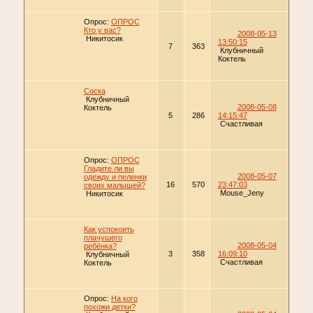
Опрос:
ОПРОС
Кто у вас?
2008-05-13
Никитосик
13:50:15
7
363
Клубничный
Коктель
Соска
Клубничный
2008-05-08
Коктель
5
286
14:15:47
Счастливая
Опрос:
ОПРОС
Гладите ли вы
2008-05-07
одежду и пеленки
16
570
23:47:03
своих малышей?
Mouse_Jeny
Никитосик
Как успокоить
плачушего
2008-05-04
ребёнка?
3
358
16:09:10
Клубничный
Счастливая
Коктель
Опрос:
На кого
похожи детки?