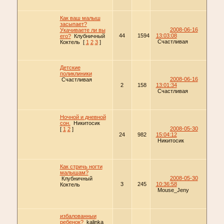
Как ваш малыш
засыпает?
2008-06-16
Укачиваете ли вы
44
1594
13:03:08
его?
Клубничный
Счастливая
Коктель
[
1
2
3
]
Детские
поликлиники
2008-06-16
Счастливая
2
158
13:01:34
Счастливая
Ночной и дневной
сон.
Никитосик
2008-05-30
[
1
2
]
24
982
15:04:12
Никитосик
Как стричь ногти
малышам?
2008-05-30
Клубничный
3
245
10:36:58
Коктель
Mouse_Jeny
избалованныи
ребенок?
kalinka