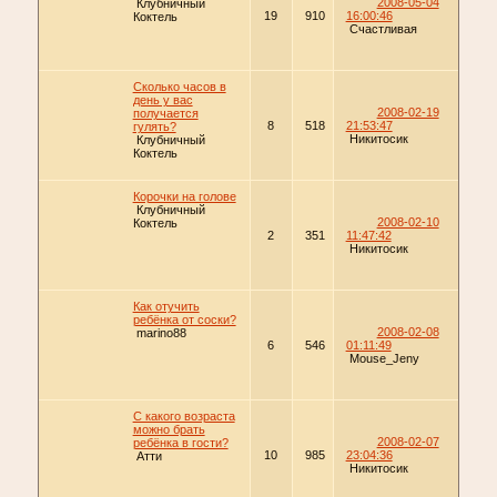
2008-05-04
Клубничный
19
910
16:00:46
Коктель
Счастливая
Сколько часов в
день у вас
2008-02-19
получается
8
518
21:53:47
гулять?
Никитосик
Клубничный
Коктель
Корочки на голове
Клубничный
2008-02-10
Коктель
2
351
11:47:42
Никитосик
Как отучить
ребёнка от соски?
2008-02-08
marino88
6
546
01:11:49
Mouse_Jeny
С какого возраста
можно брать
2008-02-07
ребёнка в гости?
10
985
23:04:36
Атти
Никитосик