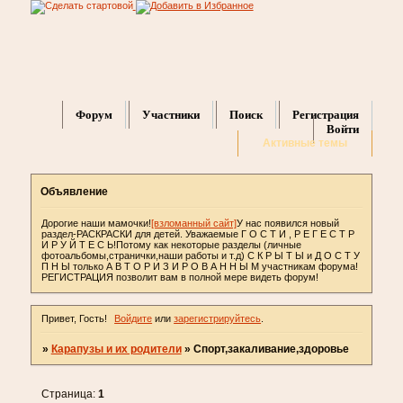
Форум
Участники
Поиск
Регистрация
Войти
Активные темы
Объявление
Дорогие наши мамочки!
[взломанный сайт]
У нас появился новый
раздел-РАСКРАСКИ для детей. Уважаемые Г О С Т И , Р Е Г Е С Т Р
И Р У Й Т Е С Ь!Потому как некоторые разделы (личные
фотоальбомы,странички,наши работы и т.д) С К Р Ы Т Ы и Д О С Т У
П Н Ы только А В Т О Р И З И Р О В А Н Н Ы М участникам форума!
РЕГИСТРАЦИЯ позволит вам в полной мере видеть форум!
Привет, Гость!
Войдите
или
зарегистрируйтесь
.
»
Карапузы и их родители
»
Спорт,закаливание,здоровье
Страница:
1