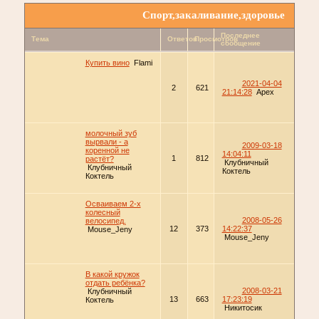
Спорт,закаливание,здоровье
Последнее
Тема
Ответов
Просмотров
сообщение
Купить вино
Flami
2021-04-04
2
621
21:14:28
Apex
молочный зуб
вырвали - а
2009-03-18
коренной не
14:04:11
1
812
растёт?
Клубничный
Клубничный
Коктель
Коктель
Осваиваем 2-х
колесный
2008-05-26
велосипед.
12
373
14:22:37
Mouse_Jeny
Mouse_Jeny
В какой кружок
отдать ребёнка?
2008-03-21
Клубничный
13
663
17:23:19
Коктель
Никитосик