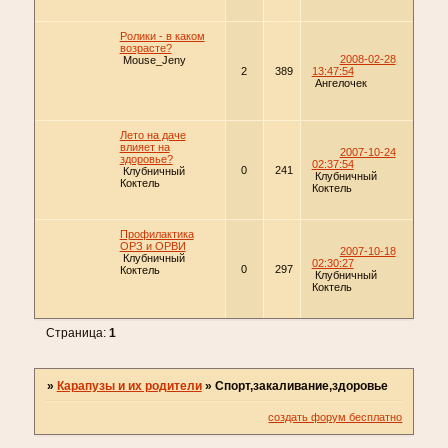
Ролики - в каком
возрасте?
2008-02-28
Mouse_Jeny
2
389
13:47:54
Ангелочек
Лето на даче
влияет на
2007-10-24
здоровье?
02:37:54
0
241
Клубничный
Клубничный
Коктель
Коктель
Профилактика
ОРЗ и ОРВИ
2007-10-18
Клубничный
02:30:27
0
297
Коктель
Клубничный
Коктель
Страница:
1
»
Карапузы и их родители
»
Спорт,закаливание,здоровье
создать форум бесплатно