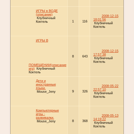
ИГРЫ в ВОДЕ
(описание)
2008-12-15
Клубничный
18:01:56
1
116
Коктель
Клубничный
Коктель
ИГРЫ В
2008-12-15
17:57:38
8
643
Клубничный
Коктель
ПОМЕЩЕНИИ(описание
игр)
Клубничный
Коктель
Дети и
иностранные
2008-05-22
языки.
22:57:10
9
326
Mouse_Jeny
Клубничный
Коктель
Компьютерные
игры -
2008-05-13
развивалки.
14:19:22
8
368
Mouse_Jeny
Клубничный
Коктель