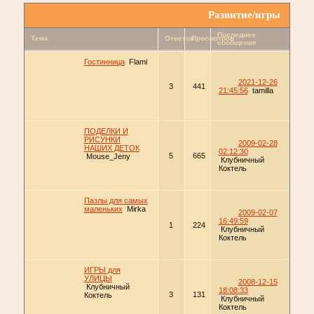
Развитие/игры
Последнее
Тема
Ответов
Просмотров
сообщение
Гостинница
Flami
2021-12-26
3
441
21:45:56
tamilla
ПОДЕЛКИ И
РИСУНКИ
2009-02-28
НАШИХ ДЕТОК
02:12:30
5
665
Mouse_Jeny
Клубничный
Коктель
Пазлы для самых
маленьких
Mirka
2009-02-07
16:49:59
1
224
Клубничный
Коктель
ИГРЫ для
УЛИЦЫ
2008-12-15
Клубничный
18:08:33
3
131
Коктель
Клубничный
Коктель