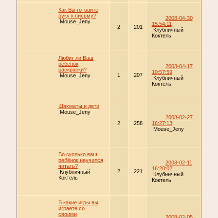
Как Вы готовите
руку к письму?
2008-04-30
Mouse_Jeny
15:54:11
2
201
Клубничный
Коктель
Любит ли Ваш
ребенок
2008-04-17
раскраски?
10:57:59
1
207
Mouse_Jeny
Клубничный
Коктель
Шахматы и дети
Mouse_Jeny
2008-02-27
2
258
16:27:13
Mouse_Jeny
Во сколько ваш
ребёнок научился
2008-02-11
читать?
16:28:02
2
221
Клубничный
Клубничный
Коктель
Коктель
В какие игры вы
играете со
своими
2008-02-05