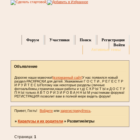
Форум
Участники
Поиск
Регистрация
Войти
Активные темы
Объявление
Дорогие наши мамочки!
[взломанный сайт]
У нас появился новый
раздел-РАСКРАСКИ для детей. Уважаемые Г О С Т И , Р Е Г Е С Т Р
И Р У Й Т Е С Ь!Потому как некоторые разделы (личные
фотоальбомы,странички,наши работы и т.д) С К Р Ы Т Ы и Д О С Т У
П Н Ы только А В Т О Р И З И Р О В А Н Н Ы М участникам форума!
РЕГИСТРАЦИЯ позволит вам в полной мере видеть форум!
Привет, Гость!
Войдите
или
зарегистрируйтесь
.
»
Карапузы и их родители
»
Развитие/игры
Страница:
1