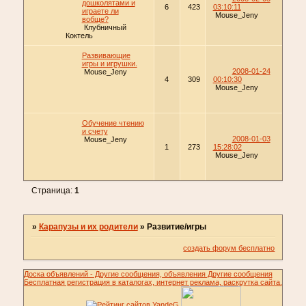
дошколятами и
6
423
03:10:11
играете ли
Mouse_Jeny
вобще?
Клубничный
Коктель
Развивающие
игры и игрушки.
2008-01-24
Mouse_Jeny
4
309
00:10:30
Mouse_Jeny
Обучение чтению
и счету
2008-01-03
Mouse_Jeny
1
273
15:28:02
Mouse_Jeny
Страница:
1
»
Карапузы и их родители
»
Развитие/игры
создать форум бесплатно
Доска объявлений - Другие сообщения, объявления Другие сообщения
Бесплатная регистрация в каталогах, интернет реклама, раскрутка сайта.