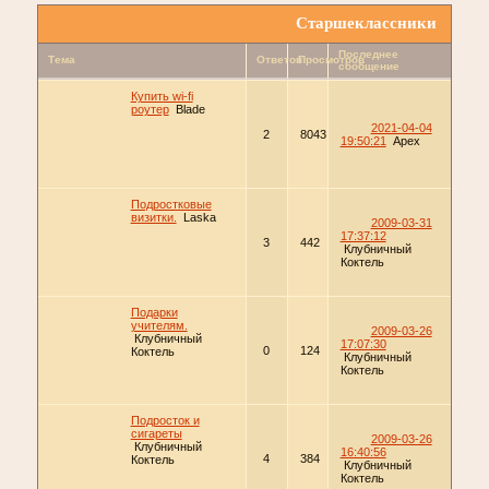
Старшеклассники
Последнее
Тема
Ответов
Просмотров
сообщение
Купить wi-fi
роутер
Blade
2021-04-04
2
8043
19:50:21
Apex
Подростковые
визитки.
Laska
2009-03-31
17:37:12
3
442
Клубничный
Коктель
Подарки
учителям.
2009-03-26
Клубничный
17:07:30
0
124
Коктель
Клубничный
Коктель
Подросток и
сигареты
2009-03-26
Клубничный
16:40:56
4
384
Коктель
Клубничный
Коктель