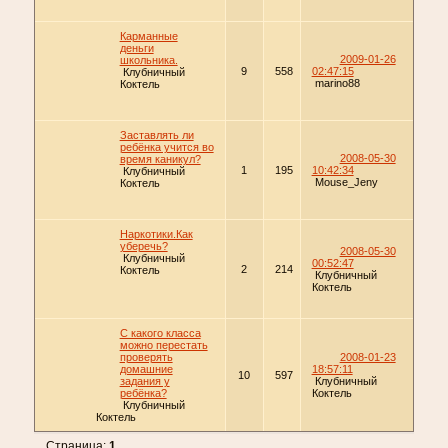
Карманные
деньги
2009-01-26
школьника.
9
558
02:47:15
Клубничный
marino88
Коктель
Заставлять ли
ребёнка учится во
2008-05-30
время каникул?
1
195
10:42:34
Клубничный
Mouse_Jeny
Коктель
Наркотики.Как
уберечь?
2008-05-30
Клубничный
00:52:47
2
214
Коктель
Клубничный
Коктель
С какого класса
можно перестать
проверять
2008-01-23
домашние
18:57:11
10
597
задания у
Клубничный
ребёнка?
Коктель
Клубничный
Коктель
Страница:
1