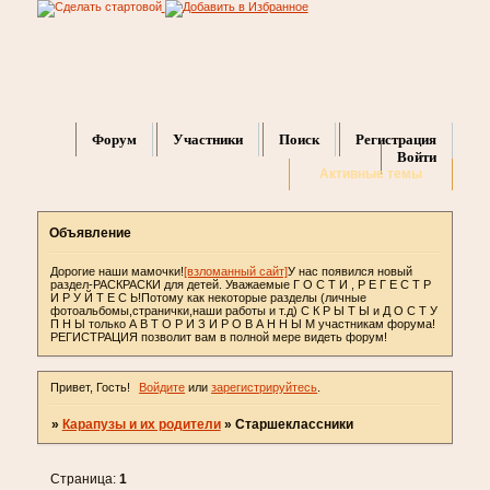
Форум
Участники
Поиск
Регистрация
Войти
Активные темы
Объявление
Дорогие наши мамочки!
[взломанный сайт]
У нас появился новый
раздел-РАСКРАСКИ для детей. Уважаемые Г О С Т И , Р Е Г Е С Т Р
И Р У Й Т Е С Ь!Потому как некоторые разделы (личные
фотоальбомы,странички,наши работы и т.д) С К Р Ы Т Ы и Д О С Т У
П Н Ы только А В Т О Р И З И Р О В А Н Н Ы М участникам форума!
РЕГИСТРАЦИЯ позволит вам в полной мере видеть форум!
Привет, Гость!
Войдите
или
зарегистрируйтесь
.
»
Карапузы и их родители
»
Старшеклассники
Страница:
1