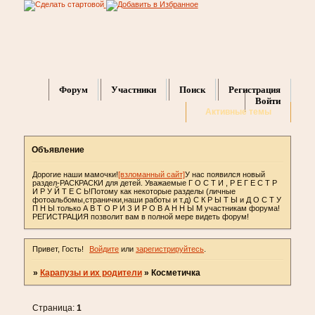
Форум
Участники
Поиск
Регистрация
Войти
Активные темы
Объявление
Дорогие наши мамочки!
[взломанный сайт]
У нас появился новый
раздел-РАСКРАСКИ для детей. Уважаемые Г О С Т И , Р Е Г Е С Т Р
И Р У Й Т Е С Ь!Потому как некоторые разделы (личные
фотоальбомы,странички,наши работы и т.д) С К Р Ы Т Ы и Д О С Т У
П Н Ы только А В Т О Р И З И Р О В А Н Н Ы М участникам форума!
РЕГИСТРАЦИЯ позволит вам в полной мере видеть форум!
Привет, Гость!
Войдите
или
зарегистрируйтесь
.
»
Карапузы и их родители
»
Косметичка
Страница:
1