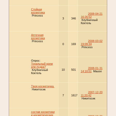
Стойкая
косметика
2008-04-21
Princess
16:26:52
3
346
Клубничный
Коктель
Аптечная
косметика
2008-03-02
Princess
0
169
19:09:34
Princess
Опрос:
Тональный крем
или пудра?
2008-01-31
10
501
Клубничный
14:10:51
Mause
Коктель
Твоя косметичка.
Никитосик
2007-12-20
7
1617
11:20:42
Никитосик
состав косметики
и косметических