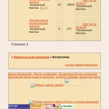
2007-10-26
средств
23:59:11
22
10825
Клубничный
Клубничный
Коктель
[
1
2
]
Коктель
Чёрный список
косметических
2007-09-29
средств.
22:04:34
0
273
Клубничный
Клубничный
Коктель
Коктель
Страница:
1
»
Карапузы и их родители
»
Косметичка
создать форум бесплатно
Доска объявлений - Другие сообщения, объявления Другие сообщения
Бесплатная регистрация в каталогах, интернет реклама, раскрутка сайта.