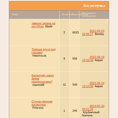
Косметичка
Последнее
Тема
Ответов
Просмотров
сообщение
замена экрана на
ноутбуке
Blade
2021-04-13
2
6633
22:06:27
Bomba
Темные круги под
глазами
Никитосик
2015-09-14
9
656
13:22:49
Кирая
Косметику каких
фирм
предпочитаем?
2015-09-14
11
549
marino88
13:13:38
Кирая
Отечественная
косметика
2013-02-10
Princess
03:31:20
1
244
Клубничный
Коктель