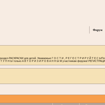
Форум
раздел-РАСКРАСКИ для детей. Уважаемые Г О С Т И , Р Е Г Е С Т Р И Р У Й Т Е С Ь!П
С Т У П Н Ы только А В Т О Р И З И Р О В А Н Н Ы М участникам форума! РЕГИСТРАЦ