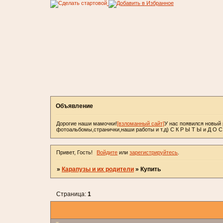
Объявление
Дорогие наши мамочки!
[взломанный сайт]
У нас появился новый 
фотоальбомы,странички,наши работы и т.д) С К Р Ы Т Ы и Д О 
Привет, Гость!
Войдите
или
зарегистрируйтесь
.
»
Карапузы и их родители
»
Купить
Страница:
1