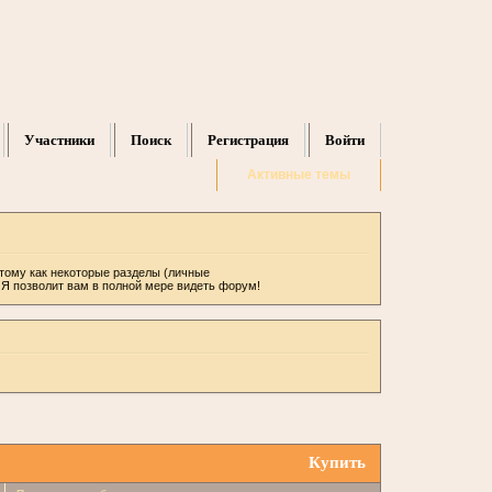
Участники
Поиск
Регистрация
Войти
Активные темы
отому как некоторые разделы (личные
ИЯ позволит вам в полной мере видеть форум!
Купить