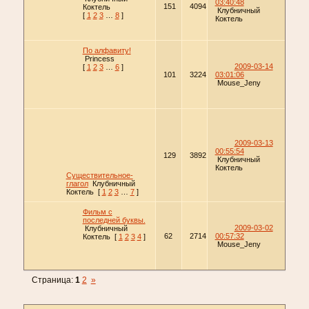
03:40:48
151
4094
Коктель
Клубничный
[
1
2
3
…
8
]
Коктель
По алфавиту!
Princess
2009-03-14
[
1
2
3
…
6
]
101
3224
03:01:06
Mouse_Jeny
2009-03-13
00:55:54
129
3892
Клубничный
Коктель
Существительное-
глагол
Клубничный
Коктель
[
1
2
3
…
7
]
Фильм с
последней буквы.
2009-03-02
Клубничный
62
2714
00:57:32
Коктель
[
1
2
3
4
]
Mouse_Jeny
Страница:
1
2
»