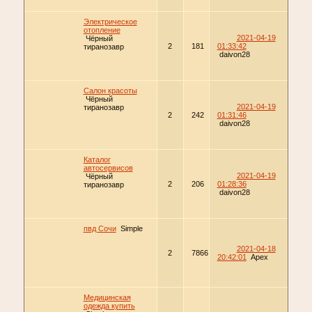
Электрическое
отопление
2021-04-19
Чёрный
2
181
01:33:42
тиранозавр
daivon28
Салон красоты
Чёрный
2021-04-19
тиранозавр
2
242
01:31:46
daivon28
Каталог
автосервисов
2021-04-19
Чёрный
2
206
01:28:36
тиранозавр
daivon28
пвд Сочи
Simple
2021-04-18
2
7866
20:42:01
Apex
Медицинская
одежда купить