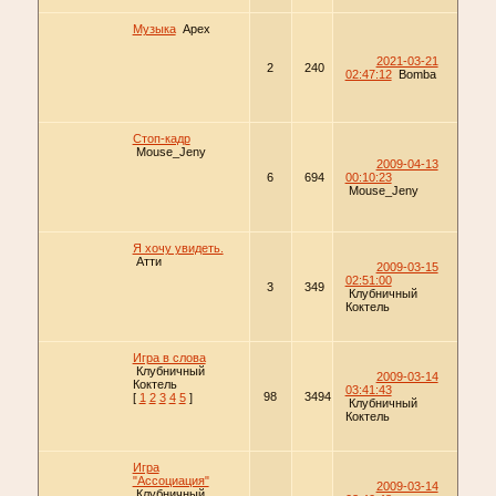
Музыка
Apex
2021-03-21
2
240
02:47:12
Bomba
Стоп-кадр
Mouse_Jeny
2009-04-13
6
694
00:10:23
Mouse_Jeny
Я хочу увидеть.
Атти
2009-03-15
02:51:00
3
349
Клубничный
Коктель
Игра в слова
Клубничный
2009-03-14
Коктель
03:41:43
98
3494
[
1
2
3
4
5
]
Клубничный
Коктель
Игра
"Ассоциация"
2009-03-14
Клубничный