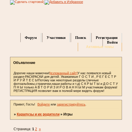
Форум
Участники
Поиск
Регистрация
Войти
Активные темы
Объявление
Дорогие наши мамочки!
[взломанный сайт]
У нас появился новый
раздел-РАСКРАСКИ для детей. Уважаемые Г О С Т И , Р Е Г Е С Т Р
И Р У Й Т Е С Ь!Потому как некоторые разделы (личные
фотоальбомы,странички,наши работы и т.д) С К Р Ы Т Ы и Д О С Т У
П Н Ы только А В Т О Р И З И Р О В А Н Н Ы М участникам форума!
РЕГИСТРАЦИЯ позволит вам в полной мере видеть форум!
Привет, Гость!
Войдите
или
зарегистрируйтесь
.
»
Карапузы и их родители
»
Игры
Страница:
1
2
»