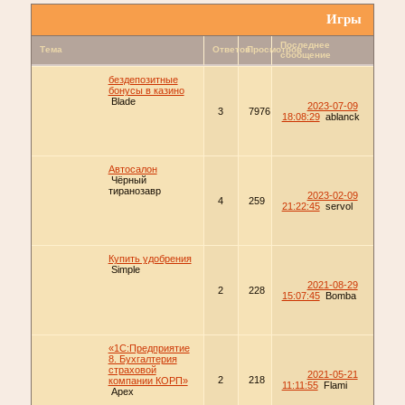
Игры
Последнее
Тема
Ответов
Просмотров
сообщение
бездепозитные
бонусы в казино
Blade
2023-07-09
3
7976
18:08:29
ablanck
Автосалон
Чёрный
тиранозавр
2023-02-09
4
259
21:22:45
servol
Купить удобрения
Simple
2021-08-29
2
228
15:07:45
Bomba
«1С:Предприятие
8. Бухгалтерия
страховой
2021-05-21
2
218
компании КОРП»
11:11:55
Flami
Apex