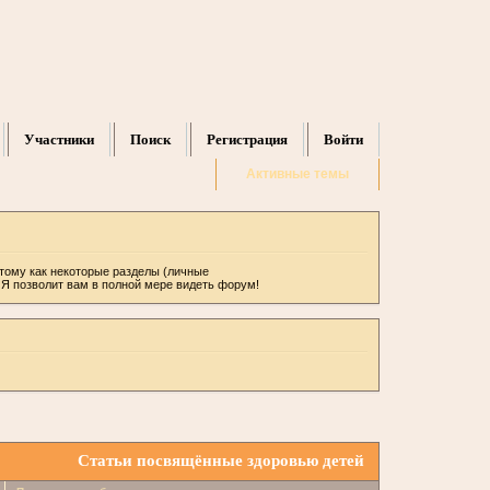
Участники
Поиск
Регистрация
Войти
Активные темы
отому как некоторые разделы (личные
ИЯ позволит вам в полной мере видеть форум!
Статьи посвящённые здоровью детей