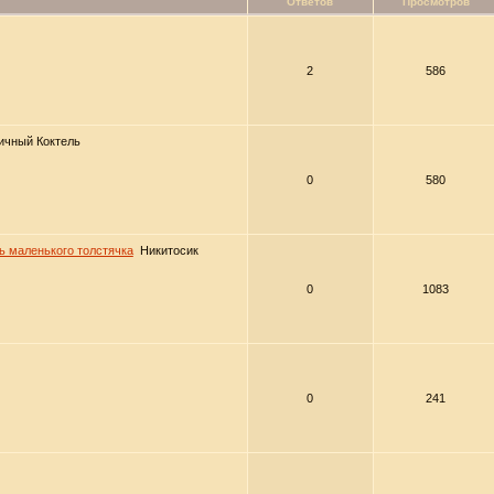
Ответов
Просмотров
2
586
ичный Коктель
0
580
нь маленького толстячка
Никитосик
0
1083
0
241