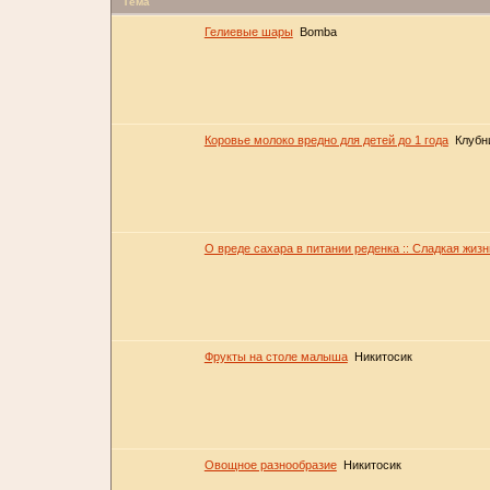
Тема
Гелиевые шары
Bomba
Коровье молоко вредно для детей до 1 года
Клубн
О вреде сахара в питании реденка :: Сладкая жиз
Фрукты на столе малыша
Никитосик
Овощное разнообразие
Никитосик