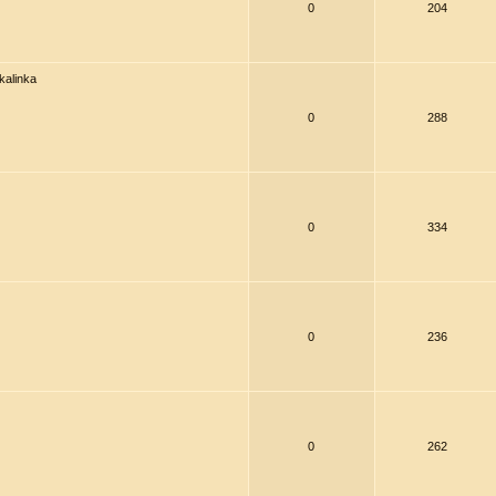
0
204
kalinka
0
288
0
334
0
236
0
262