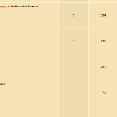
винка…)
Клубничный Коктель
0
1599
0
930
0
285
осик
2
320