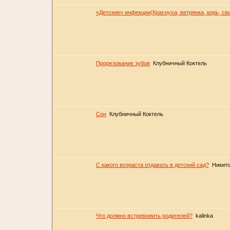
«Детские» инфекции(Краснуха, ветрянка, корь, с
Прорезование зубов
Клубничный Коктель
Сон
Клубничный Коктель
С какого возраста отдавать в детский сад?
Никит
Что должно встревожить родителей?
kalinka