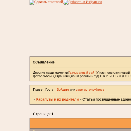
Объявление
Дорогие наши мамочки!
[взломанный сайт]
У нас появился новый 
фотоальбомы,странички,наши работы и т.д) С К Р Ы Т Ы и Д О 
Привет, Гость!
Войдите
или
зарегистрируйтесь
.
»
Карапузы и их родители
»
Статьи посвящённые здоро
Страница:
1