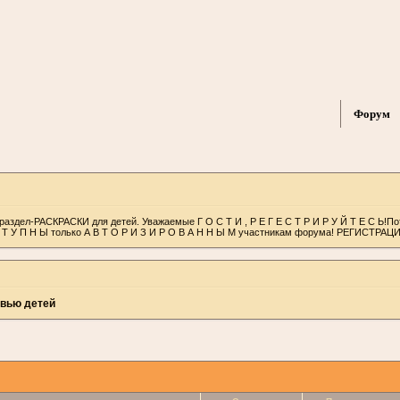
Форум
раздел-РАСКРАСКИ для детей. Уважаемые Г О С Т И , Р Е Г Е С Т Р И Р У Й Т Е С Ь!П
С Т У П Н Ы только А В Т О Р И З И Р О В А Н Н Ы М участникам форума! РЕГИСТРАЦ
вью детей