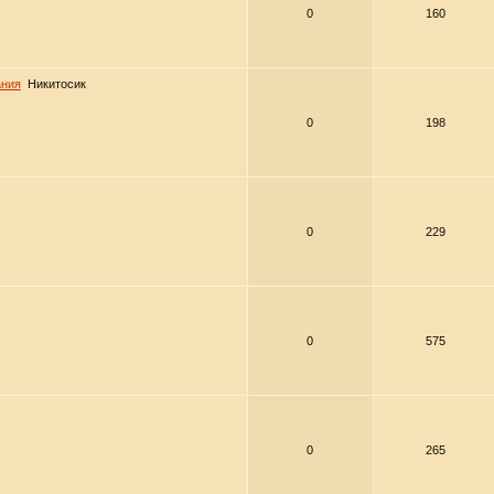
0
160
ания
Никитосик
0
198
0
229
0
575
0
265