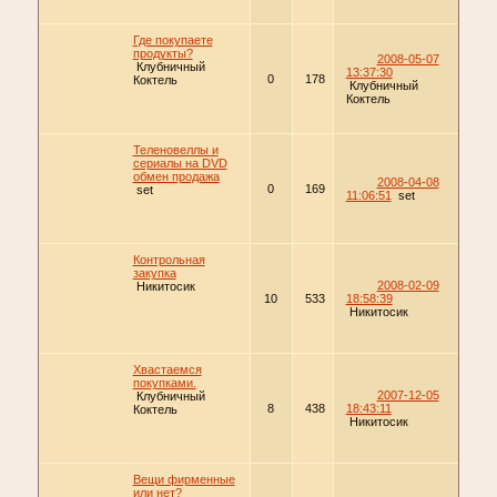
Где покупаете
продукты?
2008-05-07
Клубничный
13:37:30
0
178
Коктель
Клубничный
Коктель
Теленовеллы и
сериалы на DVD
обмен продажа
2008-04-08
0
169
set
11:06:51
set
Контрольная
закупка
2008-02-09
Никитосик
10
533
18:58:39
Никитосик
Хвастаемся
покупками.
2007-12-05
Клубничный
8
438
18:43:11
Коктель
Никитосик
Вещи фирменные
или нет?