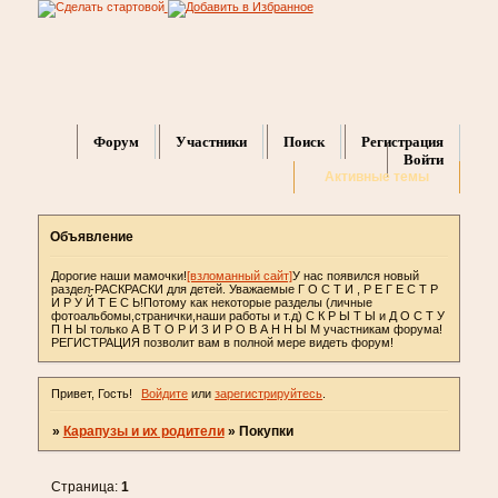
Форум
Участники
Поиск
Регистрация
Войти
Активные темы
Объявление
Дорогие наши мамочки!
[взломанный сайт]
У нас появился новый
раздел-РАСКРАСКИ для детей. Уважаемые Г О С Т И , Р Е Г Е С Т Р
И Р У Й Т Е С Ь!Потому как некоторые разделы (личные
фотоальбомы,странички,наши работы и т.д) С К Р Ы Т Ы и Д О С Т У
П Н Ы только А В Т О Р И З И Р О В А Н Н Ы М участникам форума!
РЕГИСТРАЦИЯ позволит вам в полной мере видеть форум!
Привет, Гость!
Войдите
или
зарегистрируйтесь
.
»
Карапузы и их родители
»
Покупки
Страница:
1