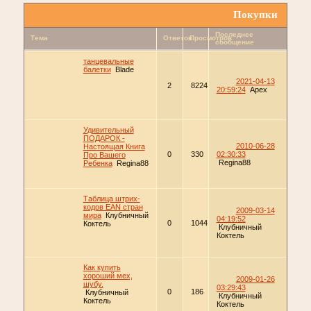
Покупки
Последнее
Тема
Ответов
Просмотров
сообщение
танцевальные
балетки
Blade
2021-04-13
2
8224
20:59:24
Apex
Удивительный
ПОДАРОК -
2010-06-28
Настоящая Книга
0
330
02:30:33
Про Вашего
Regina88
Ребенка
Regina88
Таблица штрих-
кодов EAN стран
2009-03-14
мира
Клубничный
04:19:52
0
1044
Коктель
Клубничный
Коктель
Как купить
хороший мех,
2009-01-26
шубу.
03:29:43
0
186
Клубничный
Клубничный
Коктель
Коктель