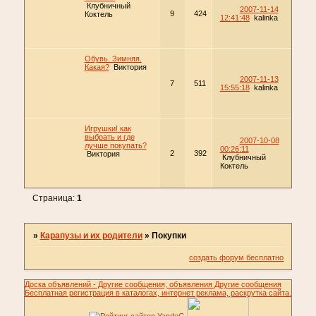
Клубничный
2007-11-14
9
424
Коктель
12:41:48
kalinka
Обувь. Зимняя.
Какая?
Виктория
2007-11-13
7
511
15:55:18
kalinka
Игрушки! как
выбрать и где
2007-10-08
лучше покупать?
00:26:11
2
392
Виктория
Клубничный
Коктель
Страница:
1
»
Карапузы и их родители
»
Покупки
создать форум бесплатно
Доска объявлений - Другие сообщения, объявления Другие сообщения
Бесплатная регистрация в каталогах, интернет реклама, раскрутка сайта.