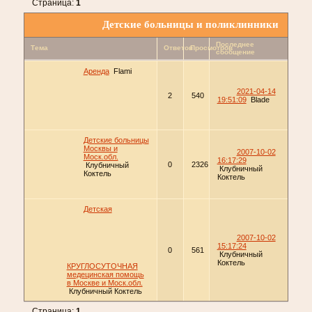
Страница:
1
Детские больницы и поликлинники
Последнее
Тема
Ответов
Просмотров
сообщение
Аренда
Flami
2021-04-14
2
540
19:51:09
Blade
Детские больницы
Москвы и
2007-10-02
Моск.обл.
16:17:29
0
2326
Клубничный
Клубничный
Коктель
Коктель
Детская
2007-10-02
15:17:24
0
561
Клубничный
Коктель
КРУГЛОСУТОЧНАЯ
медецинская помощь
в Москве и Моск.обл.
Клубничный Коктель
Страница:
1