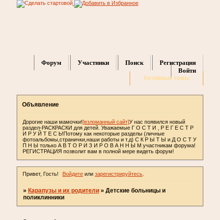
Форум
Участники
Поиск
Регистрация
Войти
Активные темы
Объявление
Дорогие наши мамочки!
[взломанный сайт]
У нас появился новый
раздел-РАСКРАСКИ для детей. Уважаемые Г О С Т И , Р Е Г Е С Т Р
И Р У Й Т Е С Ь!Потому как некоторые разделы (личные
фотоальбомы,странички,наши работы и т.д) С К Р Ы Т Ы и Д О С Т У
П Н Ы только А В Т О Р И З И Р О В А Н Н Ы М участникам форума!
РЕГИСТРАЦИЯ позволит вам в полной мере видеть форум!
Привет, Гость!
Войдите
или
зарегистрируйтесь
.
»
Карапузы и их родители
»
Детские больницы и
поликлинники