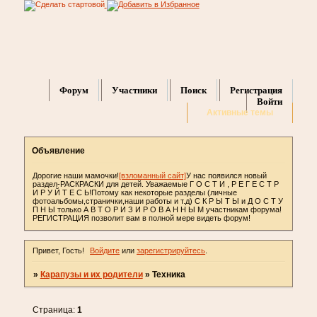
Форум
Участники
Поиск
Регистрация
Войти
Активные темы
Объявление
Дорогие наши мамочки!
[взломанный сайт]
У нас появился новый
раздел-РАСКРАСКИ для детей. Уважаемые Г О С Т И , Р Е Г Е С Т Р
И Р У Й Т Е С Ь!Потому как некоторые разделы (личные
фотоальбомы,странички,наши работы и т.д) С К Р Ы Т Ы и Д О С Т У
П Н Ы только А В Т О Р И З И Р О В А Н Н Ы М участникам форума!
РЕГИСТРАЦИЯ позволит вам в полной мере видеть форум!
Привет, Гость!
Войдите
или
зарегистрируйтесь
.
»
Карапузы и их родители
»
Техника
Страница:
1