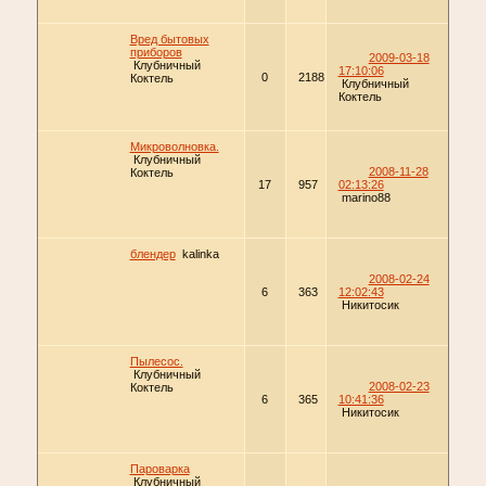
Вред бытовых
приборов
2009-03-18
Клубничный
17:10:06
0
2188
Коктель
Клубничный
Коктель
Микроволновка.
Клубничный
2008-11-28
Коктель
17
957
02:13:26
marino88
блендер
kalinka
2008-02-24
6
363
12:02:43
Никитосик
Пылесос.
Клубничный
2008-02-23
Коктель
6
365
10:41:36
Никитосик
Пароварка
Клубничный