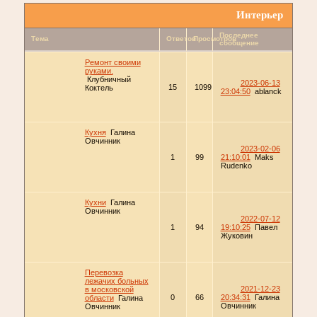
Интерьер
Последнее
Тема
Ответов
Просмотров
сообщение
Ремонт своими
руками.
Клубничный
2023-06-13
15
1099
Коктель
23:04:50
ablanck
Кухня
Галина
Овчинник
2023-02-06
1
99
21:10:01
Maks
Rudenko
Кухни
Галина
Овчинник
2022-07-12
1
94
19:10:25
Павел
Жуковин
Перевозка
лежачих больных
2021-12-23
в московской
0
66
20:34:31
Галина
области
Галина
Овчинник
Овчинник