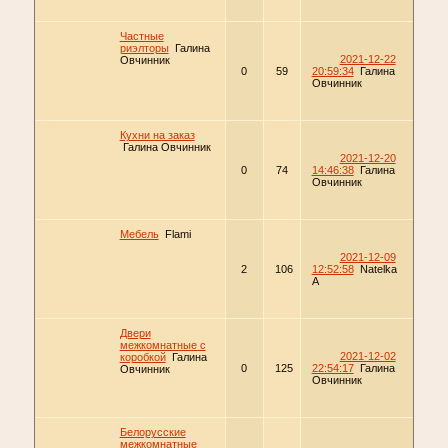
Частные
риэлторы
Галина
2021-12-22
Овчинник
0
59
20:59:34
Галина
Овчинник
Кухни на заказ
Галина Овчинник
2021-12-20
0
74
14:46:38
Галина
Овчинник
Мебель
Flami
2021-12-09
2
106
12:52:58
Natelka
A
Двери
межкомнатные с
2021-12-02
коробкой
Галина
0
125
22:54:17
Галина
Овчинник
Овчинник
Белорусские
межкомнатные