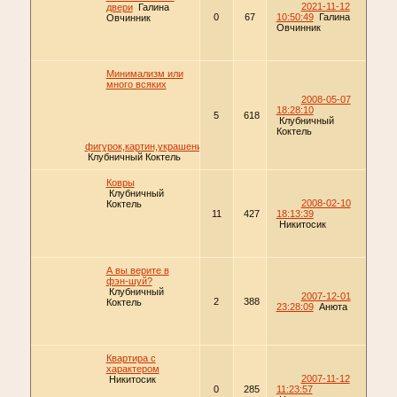
2021-11-12
двери
Галина
0
67
10:50:49
Галина
Овчинник
Овчинник
Минимализм или
много всяких
2008-05-07
18:28:10
5
618
Клубничный
Коктель
фигурок,картин,украшений?
Клубничный Коктель
Ковры
Клубничный
2008-02-10
Коктель
11
427
18:13:39
Никитосик
А вы верите в
фэн-шуй?
Клубничный
2007-12-01
2
388
Коктель
23:28:09
Анюта
Квартира с
характером
2007-11-12
Никитосик
0
285
11:23:57