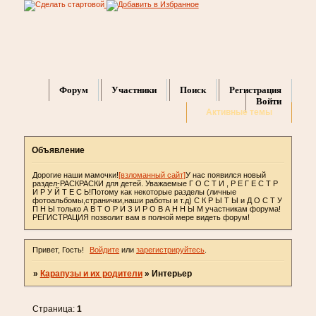
Форум
Участники
Поиск
Регистрация
Войти
Активные темы
Объявление
Дорогие наши мамочки!
[взломанный сайт]
У нас появился новый
раздел-РАСКРАСКИ для детей. Уважаемые Г О С Т И , Р Е Г Е С Т Р
И Р У Й Т Е С Ь!Потому как некоторые разделы (личные
фотоальбомы,странички,наши работы и т.д) С К Р Ы Т Ы и Д О С Т У
П Н Ы только А В Т О Р И З И Р О В А Н Н Ы М участникам форума!
РЕГИСТРАЦИЯ позволит вам в полной мере видеть форум!
Привет, Гость!
Войдите
или
зарегистрируйтесь
.
»
Карапузы и их родители
»
Интерьер
Страница:
1