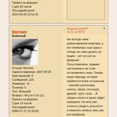
Провел на форуме:
2 дня 20 часов
Последний визит:
2015-03-09 22:51:41
4
Поделиться
2007-
Виктория
11-01 11:58:52
Бывалый
мы всегда сами
ремонтировали квартиру, а
вот появилась еще одна и
теперь ее сами делать не
будем - нет ни сил ни
времени!
Окна поменяли, лоджию
Откуда:
Москва
застеклили и на этом
Зарегистрирован
: 2007-09-26
остановились пока. Теперь
Приглашений:
0
ищем бригаду, которая
Сообщений:
226
заоймется всем остальным
Уважение:
+5
- сменой сантехники,
Позитив:
0
плитки, обоев, потолков,
Пол:
Женский
дверей, труб, пола.....В
Возраст:
49
[1977-05-23]
общем хлопот и денег уйдет
Провел на форуме:
немеряно. Но мне уже
3 дня 19 часов
хочется увидеть результат
Последний визит:
и покупать мебель (мы уже
2008-07-27 15:33:59
все выбрали)