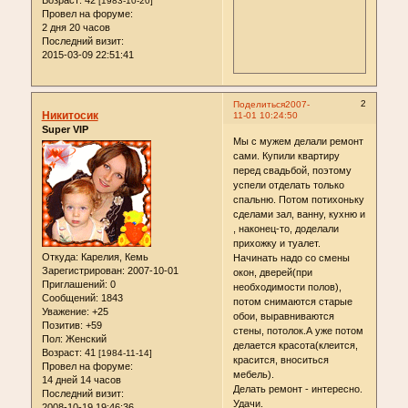
Возраст:
42
[1983-10-20]
Провел на форуме:
2 дня 20 часов
Последний визит:
2015-03-09 22:51:41
2
Поделиться
2007-
Никитосик
11-01 10:24:50
Super VIP
Мы с мужем делали ремонт
сами. Купили квартиру
перед свадьбой, поэтому
успели отделать только
спальню. Потом потихоньку
сделами зал, ванну, кухню и
, наконец-то, доделали
прихожку и туалет.
Откуда:
Карелия, Кемь
Начинать надо со смены
Зарегистрирован
: 2007-10-01
окон, дверей(при
Приглашений:
0
необходимости полов),
Сообщений:
1843
потом снимаются старые
Уважение:
+25
обои, выравниваются
Позитив:
+59
стены, потолок.А уже потом
Пол:
Женский
делается красота(клеится,
Возраст:
41
[1984-11-14]
красится, вноситься
Провел на форуме:
мебель).
14 дней 14 часов
Делать ремонт - интересно.
Последний визит:
Удачи.
2008-10-19 19:46:36