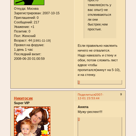
просто
тяжелее(есть у
Откуда:
Москва
вас опыт)-не
Зарегистрирован
: 2007-10-15
отклеиваються
Приглашений:
0
ли они
Сообщений:
217
быстрее,чем
Уважение:
+1
простые.
Позитив:
0
Пол:
Женский
Возраст:
44
[1981-11-19]
Провел на форуме:
Если правильно наклеить
1 день 1 час
ничего не отвалится.
Последний визит:
Надо намазать и стену и
2008-06-20 01:00:59
обои, потом сложить лист
вдвое чтобы
пропитался(минут на 5-10),
и на стенку.
0
9
Поделиться
2007-
Никитосик
12-01 23:53:44
Super VIP
Анюта
Мужу-респект!!!
0