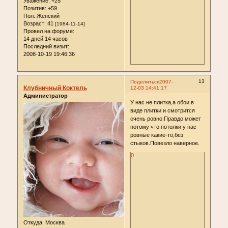
Уважение:
+25
Позитив:
+59
Пол:
Женский
Возраст:
41
[1984-11-14]
Провел на форуме:
14 дней 14 часов
Последний визит:
2008-10-19 19:46:36
13
Поделиться
2007-
Клубничный Коктель
12-03 14:41:17
Администратор
У нас не плитка,а обои в
виде плитки и смотрится
очень ровно.Правдо может
потому что потолки у нас
ровные какие-то,без
стыков.Повезло наверное.
0
Откуда:
Москва