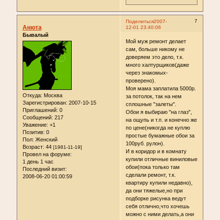
7
Поделиться
2007-
Анюта
12-01 23:40:06
Бывалый
Мой муж ремонт делает
сам, больше никому не
доверяем это дело, т.к.
много халтурщиков(даже
через знакомых-
проверено).
Моя мама заплатила 5000р.
Откуда:
Москва
за потолок, так на нем
Зарегистрирован
: 2007-10-15
сплошные "залеты".
Приглашений:
0
Обои я выбираю "на глаз",
Сообщений:
217
на ощупь и т.п. и конечно же
Уважение:
+1
по цене(никогда не куплю
Позитив:
0
простые бумажные обои за
Пол:
Женский
100руб. рулон).
Возраст:
44
[1981-11-19]
И в коридор и в комнату
Провел на форуме:
купили отличные виниловые
1 день 1 час
обои(пока только там
Последний визит:
сделали ремонт, т.к.
2008-06-20 01:00:59
квартиру купили недавно),
да они тяжелые,но при
подборке рисунка ведут
себя отлично,что хочешь
можно с ними делать,а они