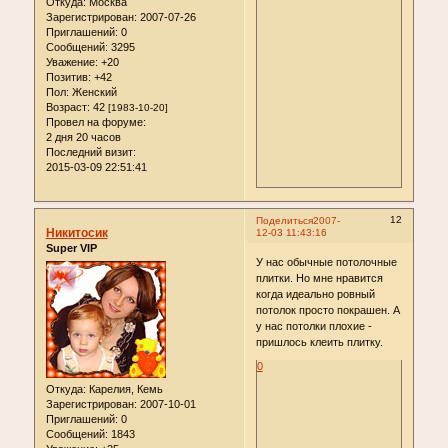
Откуда:
Москва
Зарегистрирован
: 2007-07-26
Приглашений:
0
Сообщений:
3295
Уважение:
+20
Позитив:
+42
Пол:
Женский
Возраст:
42
[1983-10-20]
Провел на форуме:
2 дня 20 часов
Последний визит:
2015-03-09 22:51:41
12
Поделиться
2007-
Никитосик
12-03 11:43:16
Super VIP
У нас обычные потолочные
плитки. Но мне нравится
когда идеально ровный
потолок просто покрашен. А
у нас потолки плохие -
пришлось клеить плитку.
0
Откуда:
Карелия, Кемь
Зарегистрирован
: 2007-10-01
Приглашений:
0
Сообщений:
1843