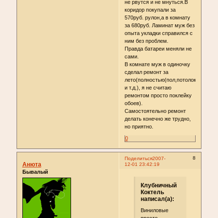
не рвутся и не мнуться.В
коридор покупали за
570руб. рулон,а в комнату
за 680руб. Ламинат муж без
опыта укладки справился с
ним без проблем.
Правда батареи меняли не
сами.
В комнате муж в одиночку
сделал ремонт за
лето(полностью(пол,потолок,стены,о
и т.д.), я не считаю
ремонтом просто поклейку
обоев).
Самостоятельно ремонт
делать конечно же трудно,
но приятно.
0
8
Поделиться
2007-
Анюта
12-01 23:42:19
Бывалый
Клубничный
Коктель
написал(а):
Виниловые