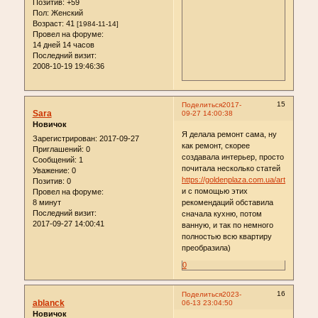
Позитив:
+59
Пол:
Женский
Возраст:
41
[1984-11-14]
Провел на форуме:
14 дней 14 часов
Последний визит:
2008-10-19 19:46:36
15
Поделиться
2017-
Sara
09-27 14:00:38
Новичок
Я делала ремонт сама, ну
Зарегистрирован
: 2017-09-27
как ремонт, скорее
Приглашений:
0
создавала интерьер, просто
Сообщений:
1
почитала несколько статей
Уважение:
0
https://goldenplaza.com.ua/articles/
Позитив:
0
и с помощью этих
Провел на форуме:
8 минут
рекомендаций обставила
Последний визит:
сначала кухню, потом
2017-09-27 14:00:41
ванную, и так по немного
полностью всю квартиру
преобразила)
0
16
Поделиться
2023-
ablanck
06-13 23:04:50
Новичок