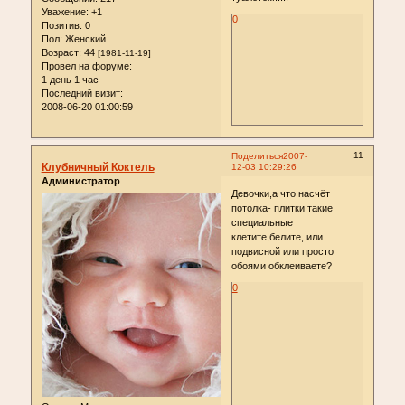
Уважение:
+1
0
Позитив:
0
Пол:
Женский
Возраст:
44
[1981-11-19]
Провел на форуме:
1 день 1 час
Последний визит:
2008-06-20 01:00:59
11
Поделиться
2007-
Клубничный Коктель
12-03 10:29:26
Администратор
Девочки,а что насчёт
потолка- плитки такие
специальные
клетите,белите, или
подвисной или просто
обоями обклеиваете?
0