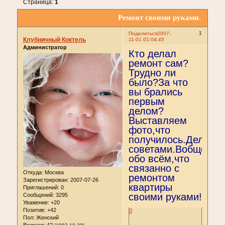
Страница:
1
Ремонт своими руками.
1
Поделиться
2007-
Клубничный Коктель
11-01 01:04:45
Администратор
Кто делал
ремонт сам?
Трудно ли
было?За что
вы брались
первым
делом?
Выставляем
фото,что
получилось.Делимс
советами.Вобщем
обо всём,что
связанно с
Откуда:
Москва
ремонтом
Зарегистрирован
: 2007-07-26
квартиры
Приглашений:
0
своими руками!
Сообщений:
3295
Уважение:
+20
Позитив:
+42
0
Пол:
Женский