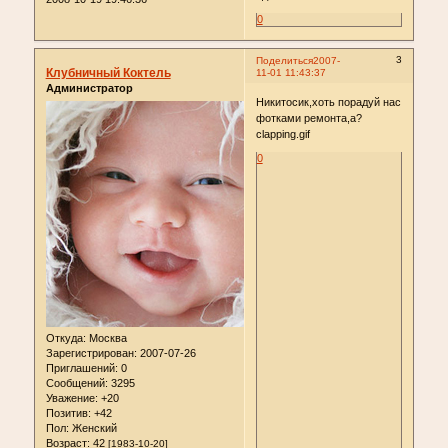
0
3
Поделиться
2007-
Клубничный Коктель
11-01 11:43:37
Администратор
Никитосик,хоть порадуй нас
фотками ремонта,а?
clapping.gif
0
Откуда:
Москва
Зарегистрирован
: 2007-07-26
Приглашений:
0
Сообщений:
3295
Уважение:
+20
Позитив:
+42
Пол:
Женский
Возраст:
42
[1983-10-20]