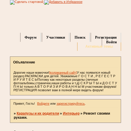
Форум
Участники
Поиск
Регистрация
Войти
Активные темы
Объявление
Дорогие наши мамочки!
[взломанный сайт]
У нас появился новый
раздел-РАСКРАСКИ для детей. Уважаемые Г О С Т И , Р Е Г Е С Т Р
И Р У Й Т Е С Ь!Потому как некоторые разделы (личные
фотоальбомы,странички,наши работы и т.д) С К Р Ы Т Ы и Д О С Т У
П Н Ы только А В Т О Р И З И Р О В А Н Н Ы М участникам форума!
РЕГИСТРАЦИЯ позволит вам в полной мере видеть форум!
Привет, Гость!
Войдите
или
зарегистрируйтесь
.
»
Карапузы и их родители
»
Интерьер
»
Ремонт своими
руками.