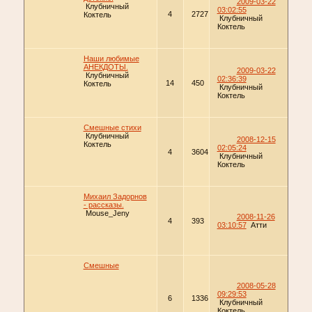
2009-03-22
Клубничный
03:02:55
4
2727
Коктель
Клубничный
Коктель
Наши любимые
АНЕКДОТЫ.
2009-03-22
Клубничный
02:36:39
14
450
Коктель
Клубничный
Коктель
Смешные стихи
Клубничный
2008-12-15
Коктель
02:05:24
4
3604
Клубничный
Коктель
Михаил Задорнов
- рассказы.
Mouse_Jeny
2008-11-26
4
393
03:10:57
Атти
Смешные
2008-05-28
09:29:53
6
1336
Клубничный
Коктель