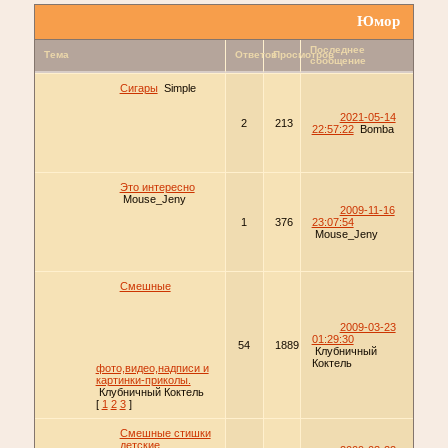
Юмор
Последнее
Тема
Ответов
Просмотров
сообщение
Сигары
Simple
2021-05-14
2
213
22:57:22
Bomba
Это интересно
Mouse_Jeny
2009-11-16
1
376
23:07:54
Mouse_Jeny
Смешные
2009-03-23
01:29:30
54
1889
Клубничный
Коктель
фото,видео,надписи и
картинки-приколы.
Клубничный Коктель
[
1
2
3
]
Смешные стишки
детские.