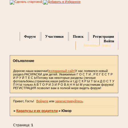
Форум
Участники
Поиск
Регистрация
Войти
Активные темы
Объявление
Дорогие наши мамочки!
[взломанный сайт]
У нас появился новый
раздел-РАСКРАСКИ для детей. Уважаемые Г О С Т И , Р Е Г Е С Т Р
И Р У Й Т Е С Ь!Потому как некоторые разделы (личные
фотоальбомы,странички,наши работы и т.д) С К Р Ы Т Ы и Д О С Т У
П Н Ы только А В Т О Р И З И Р О В А Н Н Ы М участникам форума!
РЕГИСТРАЦИЯ позволит вам в полной мере видеть форум!
Привет, Гость!
Войдите
или
зарегистрируйтесь
.
»
Карапузы и их родители
»
Юмор
Страница:
1