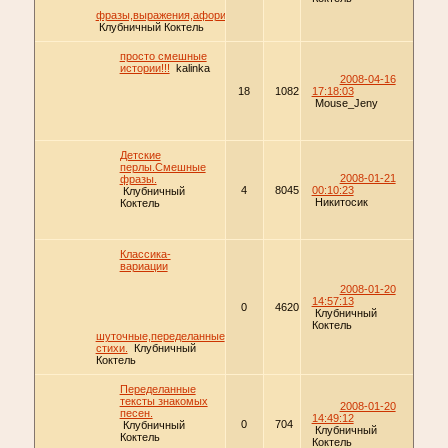
фразы,выражения,афоризмы.
Клубничный Коктель
просто смешные
истории!!!
kalinka
2008-04-16
18
1082
17:18:03
Mouse_Jeny
Детские
перлы.Смешные
2008-01-21
фразы.
4
8045
00:10:23
Клубничный
Никитосик
Коктель
Классика-
вариации
2008-01-20
14:57:13
0
4620
Клубничный
Коктель
шуточные,переделанные
стихи.
Клубничный
Коктель
Переделанные
тексты знакомых
2008-01-20
песен.
14:49:12
0
704
Клубничный
Клубничный
Коктель
Коктель