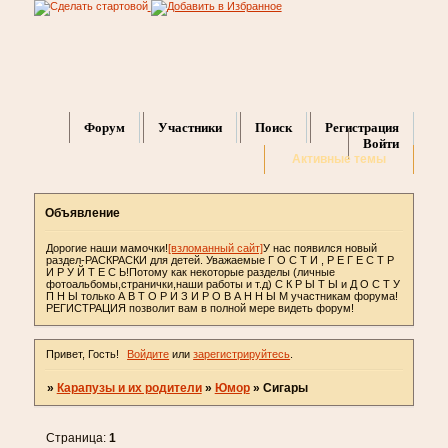
Форум
Участники
Поиск
Регистрация
Войти
Активные темы
Объявление
Дорогие наши мамочки!
[взломанный сайт]
У нас появился новый
раздел-РАСКРАСКИ для детей. Уважаемые Г О С Т И , Р Е Г Е С Т Р
И Р У Й Т Е С Ь!Потому как некоторые разделы (личные
фотоальбомы,странички,наши работы и т.д) С К Р Ы Т Ы и Д О С Т У
П Н Ы только А В Т О Р И З И Р О В А Н Н Ы М участникам форума!
РЕГИСТРАЦИЯ позволит вам в полной мере видеть форум!
Привет, Гость!
Войдите
или
зарегистрируйтесь
.
»
Карапузы и их родители
»
Юмор
»
Сигары
Страница:
1