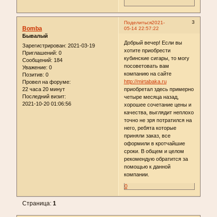
3
Поделиться
2021-
Bomba
05-14 22:57:22
Бывалый
Добрый вечер! Если вы
Зарегистрирован
: 2021-03-19
хотите приобрести
Приглашений:
0
кубинские сигары, то могу
Сообщений:
184
посоветовать вам
Уважение:
0
компанию на сайте
Позитив:
0
http://mirtabaka.ru
Провел на форуме:
22 часа 20 минут
приобретал здесь примерно
Последний визит:
четыре месяца назад,
2021-10-20 01:06:56
хорошее сочетание цены и
качества, выглядит неплохо
точно не зря потратился на
него, ребята которые
приняли заказ, все
оформили в кротчайшие
сроки. В общем и целом
рекомендую обратится за
помощью к данной
компании.
0
Страница:
1