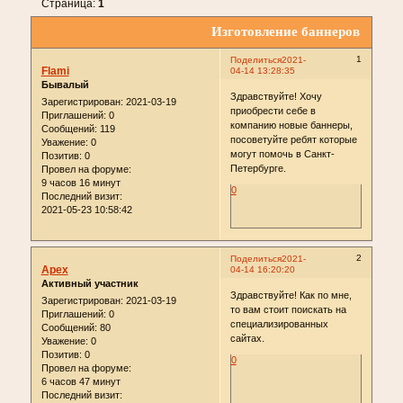
Страница:
1
Изготовление баннеров
1
Поделиться
2021-
Flami
04-14 13:28:35
Бывалый
Здравствуйте! Хочу
Зарегистрирован
: 2021-03-19
приобрести себе в
Приглашений:
0
компанию новые баннеры,
Сообщений:
119
посоветуйте ребят которые
Уважение:
0
могут помочь в Санкт-
Позитив:
0
Петербурге.
Провел на форуме:
9 часов 16 минут
0
Последний визит:
2021-05-23 10:58:42
2
Поделиться
2021-
Apex
04-14 16:20:20
Активный участник
Здравствуйте! Как по мне,
Зарегистрирован
: 2021-03-19
то вам стоит поискать на
Приглашений:
0
специализированных
Сообщений:
80
сайтах.
Уважение:
0
Позитив:
0
0
Провел на форуме:
6 часов 47 минут
Последний визит: