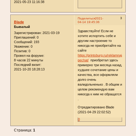
2021-05-23 11:16:38
3
Поделиться
2021-
Blade
04-14 19:45:36
Бывалый
Здравствуйте! Если не
Зарегистрирован
: 2021-03-19
хотите испортить себе и
Приглашений:
0
другим настроение то
Сообщений:
193
никогда не приобретайте на
Уважение:
0
сайте
Позитив:
0
https://printsburg.ru/reklamnaja-
Провел на форуме:
8 часов 22 минуты
pechat/
приобретал здесь
Последний визит:
примерно три месяца назад,
2021-10-20 18:28:13
худшее сочетание цены и
качества, все оформляли
долго очень
валидольненько . В общем и
целом рекомендую вам
никогда к ним не обращатся
.
Отредактировано Blade
(2021-04-29 22:02:52)
0
Страница:
1