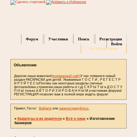
Форум
Участники
Поиск
Регистрация
Войти
Активные темы
Объявление
Дорогие наши мамочки!
[взломанный сайт]
У нас появился новый
раздел-РАСКРАСКИ для детей. Уважаемые Г О С Т И , Р Е Г Е С Т Р
И Р У Й Т Е С Ь!Потому как некоторые разделы (личные
фотоальбомы,странички,наши работы и т.д) С К Р Ы Т Ы и Д О С Т У
П Н Ы только А В Т О Р И З И Р О В А Н Н Ы М участникам форума!
РЕГИСТРАЦИЯ позволит вам в полной мере видеть форум!
Привет, Гость!
Войдите
или
зарегистрируйтесь
.
»
Карапузы и их родители
»
Всё о лице
»
Изготовление
баннеров