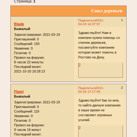
Страница:
1
Спил деревьев
1
Поделиться
2021-
Blade
04-16 14:37:57
Бывалый
Здравствуйте! Нам в
Зарегистрирован
: 2021-03-19
компани нужна помощь со
Приглашений:
0
спилом деревьев,
Сообщений:
193
посоветуйте компанию
Уважение:
0
которая может помочь в
Позитив:
0
Ростове на Дону.
Провел на форуме:
8 часов 22 минуты
0
Последний визит:
2021-10-20 18:28:13
2
Поделиться
2021-
Flami
04-16 17:17:56
Бывалый
Здравствуйте! Как по мне,
Зарегистрирован
: 2021-03-19
то найти данную компанию
Приглашений:
0
в наше время не
Сообщений:
119
составляет огромных
Уважение:
0
усилий.
Позитив:
0
Провел на форуме:
0
9 часов 16 минут
Последний визит: