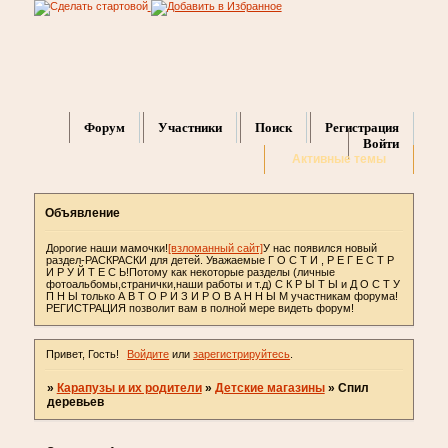
Форум
Участники
Поиск
Регистрация
Войти
Активные темы
Объявление
Дорогие наши мамочки!
[взломанный сайт]
У нас появился новый
раздел-РАСКРАСКИ для детей. Уважаемые Г О С Т И , Р Е Г Е С Т Р
И Р У Й Т Е С Ь!Потому как некоторые разделы (личные
фотоальбомы,странички,наши работы и т.д) С К Р Ы Т Ы и Д О С Т У
П Н Ы только А В Т О Р И З И Р О В А Н Н Ы М участникам форума!
РЕГИСТРАЦИЯ позволит вам в полной мере видеть форум!
Привет, Гость!
Войдите
или
зарегистрируйтесь
.
»
Карапузы и их родители
»
Детские магазины
»
Спил
деревьев