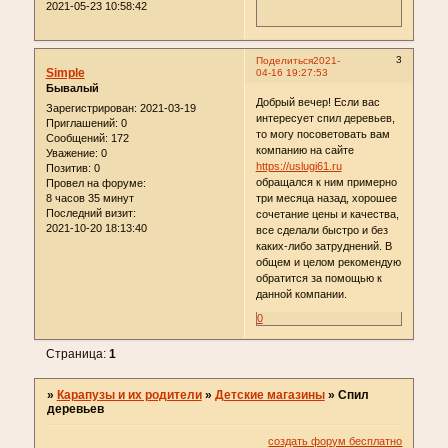
2021-05-23 10:58:42
3
Поделиться
2021-
Simple
04-16 19:27:53
Бывалый
Добрый вечер! Если вас
Зарегистрирован
: 2021-03-19
интересует спил деревьев,
Приглашений:
0
то могу посоветовать вам
Сообщений:
172
компанию на сайте
Уважение:
0
https://uslugi61.ru
Позитив:
0
обращался к ним примерно
Провел на форуме:
8 часов 35 минут
три месяца назад, хорошее
Последний визит:
сочетание цены и качества,
2021-10-20 18:13:40
все сделали быстро и без
каких-либо затруднений. В
общем и целом рекомендую
обратится за помощью к
данной компании.
0
Страница:
1
»
Карапузы и их родители
»
Детские магазины
»
Спил
деревьев
создать форум бесплатно