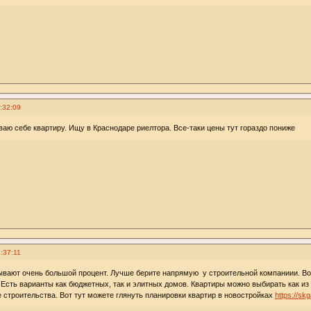
:32:09
аю себе квартиру. Ищу в Краснодаре риелтора. Все-таки цены тут гораздо пониже
:37:11
вают очень большой процент. Лучше берите напрямую у строительной компаниии. Вот
Есть варианты как бюджетных, так и элитных домов. Квартиры можно выбирать как из 
е строительства. Вот тут можете глянуть планировки квартир в новостройках
https://skg