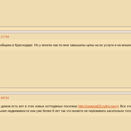
:17:54
ойщика в Краснодаре. Но у многих как по мне завышены цены на их услуги и на моше
:06:52
 домов есть вот в этих новых коттеджных поселках
http://zagorod23.ru/kp-novyj
. Все э
ынке недвижимости они уже более 8 лет так что можете не переживать касательно того,