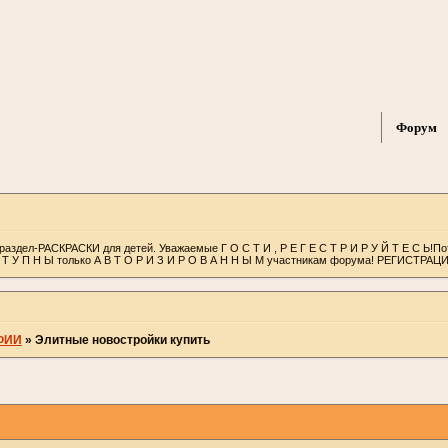
Форум
раздел-РАСКРАСКИ для детей. Уважаемые Г О С Т И , Р Е Г Е С Т Р И Р У Й Т Е С Ь!П
С Т У П Н Ы только А В Т О Р И З И Р О В А Н Н Ы М участникам форума! РЕГИСТРАЦ
ФИИ
»
Элитные новостройки купить