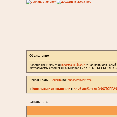
Объявление
Дорогие наши мамочки!
[взломанный сайт]
У нас появился новый 
фотоальбомы,странички,наши работы и т.д) С К Р Ы Т Ы и Д О 
Привет, Гость!
Войдите
или
зарегистрируйтесь
.
»
Карапузы и их родители
»
Клуб любителей ФОТОГРА
Страница:
1