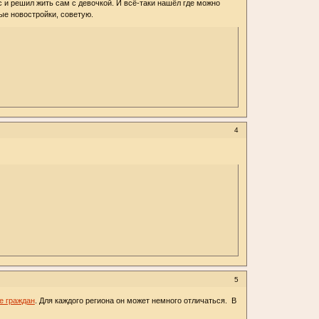
 и решил жить сам с девочкой. И всё-таки нашёл где можно
е новостройки, советую.
4
5
е граждан
. Для каждого региона он может немного отличаться. В