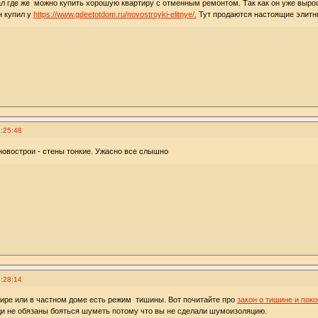
ал где же можно купить хорошую квартиру с отменным ремонтом. Так как он уже вырос
н купил у
https://www.gdeetotdom.ru/novostroyki-elitnye/.
Тут продаются настоящие элитны
:25:48
новострои - стены тонкие. Ужасно все слышно
:28:14
тире или в частном доме есть режим тишины. Вот почитайте про
закон о тишине и поко
и не обязаны бояться шуметь потому что вы не сделали шумоизоляцию.