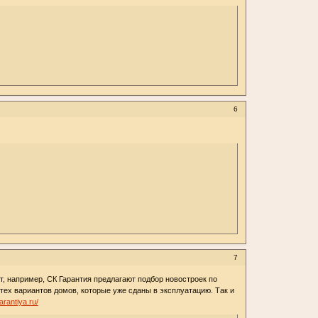
6
7
, например, СК Гарантия предлагают подбор новостроек по
тех вариантов домов, которые уже сданы в эксплуатацию. Так и
arantiya.ru/