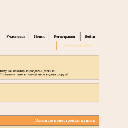
Участники
Поиск
Регистрация
Войти
Активные темы
отому как некоторые разделы (личные
ИЯ позволит вам в полной мере видеть форум!
Элитные новостройки купить