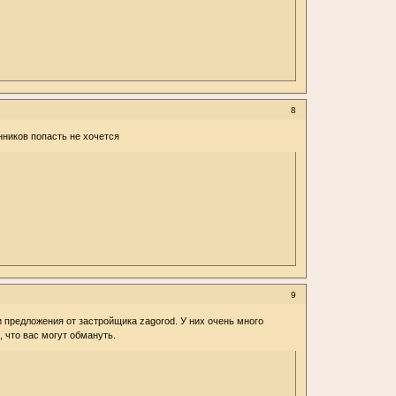
8
нников попасть не хочется
9
ти предложения от застройщика zagorod. У них очень много
 что вас могут обмануть.