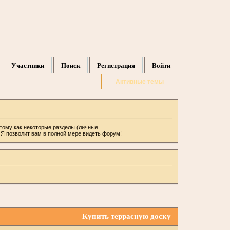
Участники
Поиск
Регистрация
Войти
Активные темы
отому как некоторые разделы (личные
ИЯ позволит вам в полной мере видеть форум!
Купить террасную доску