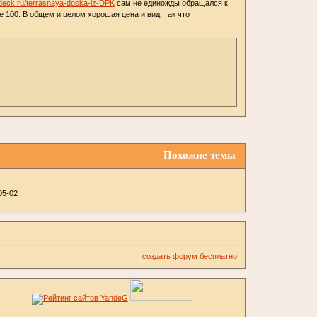
adeck.ru/terrasnaya-doska-iz-DPK
сам не единожды обращался к
е 100. В общем и целом хорошая цена и вид, так что
Похожие темы
05-02
создать форум бесплатно