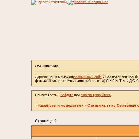
Объявление
Дорогие наши мамочки!
[взломанный сайт]
У нас появился новый 
фотоальбомы,странички,наши работы и т.д) С К Р Ы Т Ы и Д О 
Привет, Гость!
Войдите
или
зарегистрируйтесь
.
»
Карапузы и их родители
»
Статьи на тему Семейные 
Страница:
1