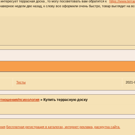
 интересует террасная доска , то могу посоветовать вам обратится к
https://www.terr
наверное недели две назад, к слову все оформили очень быстро, товар выглядит на вс
Тесты
2021-
отношения/психология
»
Купить террасную доску
ения
Бесплатная регистрация в каталогах, интернет реклама, раскрутка сайта.