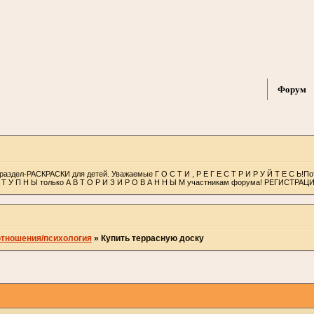
Форум
раздел-РАСКРАСКИ для детей. Уважаемые Г О С Т И , Р Е Г Е С Т Р И Р У Й Т Е С Ь!П
С Т У П Н Ы только А В Т О Р И З И Р О В А Н Н Ы М участникам форума! РЕГИСТРАЦ
отношения/психология
»
Купить террасную доску