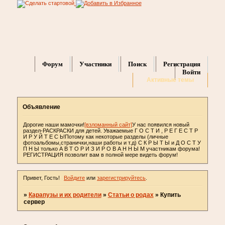
Форум
Участники
Поиск
Регистрация
Войти
Активные темы
Объявление
Дорогие наши мамочки!
[взломанный сайт]
У нас появился новый
раздел-РАСКРАСКИ для детей. Уважаемые Г О С Т И , Р Е Г Е С Т Р
И Р У Й Т Е С Ь!Потому как некоторые разделы (личные
фотоальбомы,странички,наши работы и т.д) С К Р Ы Т Ы и Д О С Т У
П Н Ы только А В Т О Р И З И Р О В А Н Н Ы М участникам форума!
РЕГИСТРАЦИЯ позволит вам в полной мере видеть форум!
Привет, Гость!
Войдите
или
зарегистрируйтесь
.
»
Карапузы и их родители
»
Статьи о родах
»
Купить
сервер