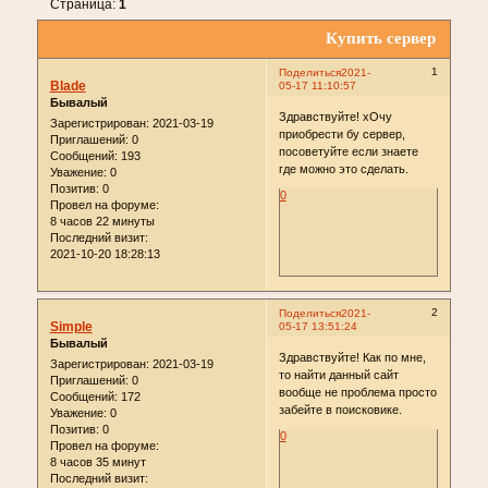
Страница:
1
Купить сервер
1
Поделиться
2021-
Blade
05-17 11:10:57
Бывалый
Здравствуйте! хОчу
Зарегистрирован
: 2021-03-19
приобрести бу сервер,
Приглашений:
0
посоветуйте если знаете
Сообщений:
193
где можно это сделать.
Уважение:
0
Позитив:
0
0
Провел на форуме:
8 часов 22 минуты
Последний визит:
2021-10-20 18:28:13
2
Поделиться
2021-
Simple
05-17 13:51:24
Бывалый
Здравствуйте! Как по мне,
Зарегистрирован
: 2021-03-19
то найти данный сайт
Приглашений:
0
вообще не проблема просто
Сообщений:
172
забейте в поисковике.
Уважение:
0
Позитив:
0
0
Провел на форуме:
8 часов 35 минут
Последний визит: