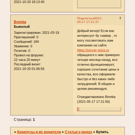
2021-10-20 18:13:40
3
Поделиться
2021-
Bomba
05-17 17:21:37
Бывалый
Добрый вечер! Если вас
Зарегистрирован
: 2021-03-19
интересует бу сервер , то
Приглашений:
0
могу посоветовать вам
Сообщений:
184
компанию на сайте
Уважение:
0
https://server-price.ru
Позитив:
0
обращался к ним примерно
Провел на форуме:
22 часа 20 минут
четыре месяца назад, все
Последний визит:
отлично функционирует,
2021-10-20 01:06:56
хорошее сочетание цены и
качества, все оформили
быстро и без каких-либо
затруднений. В общем и
целом рекомендую.
Отредактировано Bomba
(2021-05-17 17:21:50)
0
Страница:
1
»
Карапузы и их родители
»
Статьи о родах
»
Купить