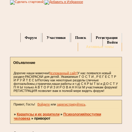
Форум
Участники
Поиск
Регистрация
Войти
Активные темы
Объявление
Дорогие наши мамочки!
[взломанный сайт]
У нас появился новый
раздел-РАСКРАСКИ для детей. Уважаемые Г О С Т И , Р Е Г Е С Т Р
И Р У Й Т Е С Ь!Потому как некоторые разделы (личные
фотоальбомы,странички,наши работы и т.д) С К Р Ы Т Ы и Д О С Т У
П Н Ы только А В Т О Р И З И Р О В А Н Н Ы М участникам форума!
РЕГИСТРАЦИЯ позволит вам в полной мере видеть форум!
Привет, Гость!
Войдите
или
зарегистрируйтесь
.
»
Карапузы и их родители
»
Психология/поступки
человека
»
приворот