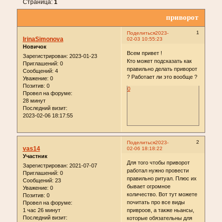
Страница:
1
приворот
1
Поделиться
2023-
IrinaSimonova
02-03 10:55:23
Новичок
Всем привет !
Зарегистрирован
: 2023-01-23
Кто может подсказать как
Приглашений:
0
правильно делать приворот
Сообщений:
4
? Работает ли это вообще ?
Уважение:
0
Позитив:
0
0
Провел на форуме:
28 минут
Последний визит:
2023-02-06 18:17:55
2
Поделиться
2023-
vas14
02-06 18:18:22
Участник
Для того чтобы приворот
Зарегистрирован
: 2021-07-07
работал нужно провести
Приглашений:
0
правильно ритуал. Плюс их
Сообщений:
23
бывает огромное
Уважение:
0
количество. Вот тут можете
Позитив:
0
почитать про все виды
Провел на форуме:
1 час 26 минут
привроов, а также ньансы,
Последний визит:
которые обязательны для