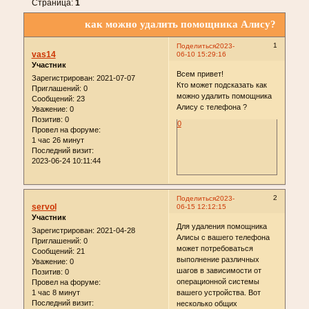
Страница:
1
как можно удалить помощника Алису?
1
Поделиться
2023-
vas14
06-10 15:29:16
Участник
Всем привет!
Зарегистрирован
: 2021-07-07
Кто может подсказать как
Приглашений:
0
можно удалить помощника
Сообщений:
23
Алису с телефона ?
Уважение:
0
Позитив:
0
0
Провел на форуме:
1 час 26 минут
Последний визит:
2023-06-24 10:11:44
2
Поделиться
2023-
servol
06-15 12:12:15
Участник
Для удаления помощника
Зарегистрирован
: 2021-04-28
Алисы с вашего телефона
Приглашений:
0
может потребоваться
Сообщений:
21
выполнение различных
Уважение:
0
шагов в зависимости от
Позитив:
0
операционной системы
Провел на форуме:
1 час 8 минут
вашего устройства. Вот
Последний визит:
несколько общих