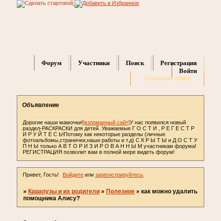
Форум
Участники
Поиск
Регистрация
Войти
Активные темы
Объявление
Дорогие наши мамочки!
[взломанный сайт]
У нас появился новый
раздел-РАСКРАСКИ для детей. Уважаемые Г О С Т И , Р Е Г Е С Т Р
И Р У Й Т Е С Ь!Потому как некоторые разделы (личные
фотоальбомы,странички,наши работы и т.д) С К Р Ы Т Ы и Д О С Т У
П Н Ы только А В Т О Р И З И Р О В А Н Н Ы М участникам форума!
РЕГИСТРАЦИЯ позволит вам в полной мере видеть форум!
Привет, Гость!
Войдите
или
зарегистрируйтесь
.
»
Карапузы и их родители
»
Полезное
»
как можно удалить
помощника Алису?