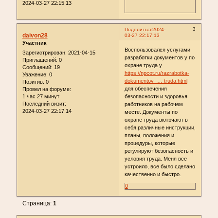
2024-03-27 22:15:13
3
Поделиться
2024-
daivon28
03-27 22:17:13
Участник
Воспользовался услугами
Зарегистрирован
: 2021-04-15
разработки документов у по
Приглашений:
0
охране труда у
Сообщений:
19
https://npcot.ru/razrabotka-
Уважение:
0
dokumentov- … truda.html
Позитив:
0
для обеспечения
Провел на форуме:
1 час 27 минут
безопасности и здоровья
Последний визит:
работников на рабочем
2024-03-27 22:17:14
месте. Документы по
охране труда включают в
себя различные инструкции,
планы, положения и
процедуры, которые
регулируют безопасность и
условия труда. Меня все
устроило, все было сделано
качественно и быстро.
0
Страница:
1