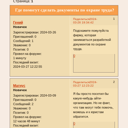
Страница:
1
Где помогут сделать документы по охране труда?
1
Поделиться
2024-
Гений
03-26 19:34:42
Новичок
Подскажите пожулуйста
Зарегистрирован
: 2024-03-26
фирму, которая
Приглашений:
0
занимаеться разработкой
Сообщений:
1
документов по охране
Уважение:
0
труда.
Позитив:
0
Провел на форуме:
0
1 минуту
Последний визит:
2024-03-27 12:22:55
2
Поделиться
2024-
Магнус
03-27 12:23:22
Новичок
Я бы просто посетил бы
Зарегистрирован
: 2024-03-09
какую-нибудь айти-
Приглашений:
0
организацию. Но не факт,
Сообщений:
2
что там могут тебе помочь,
Уважение:
0
можешь и к юристам
Позитив:
0
обратится.
Провел на форуме:
12 часов 48 минут
0
Последний визит: