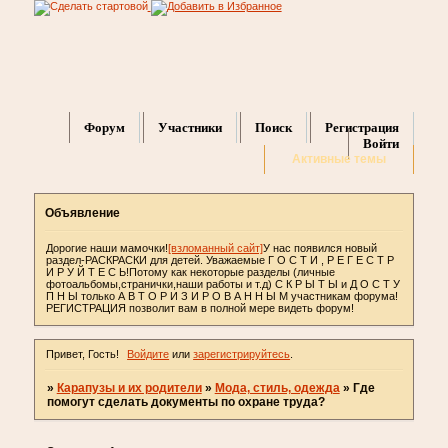
Форум
Участники
Поиск
Регистрация
Войти
Активные темы
Объявление
Дорогие наши мамочки!
[взломанный сайт]
У нас появился новый
раздел-РАСКРАСКИ для детей. Уважаемые Г О С Т И , Р Е Г Е С Т Р
И Р У Й Т Е С Ь!Потому как некоторые разделы (личные
фотоальбомы,странички,наши работы и т.д) С К Р Ы Т Ы и Д О С Т У
П Н Ы только А В Т О Р И З И Р О В А Н Н Ы М участникам форума!
РЕГИСТРАЦИЯ позволит вам в полной мере видеть форум!
Привет, Гость!
Войдите
или
зарегистрируйтесь
.
»
Карапузы и их родители
»
Мода, стиль, одежда
»
Где
помогут сделать документы по охране труда?