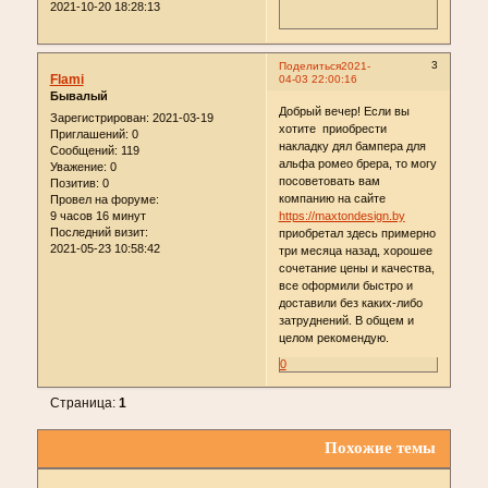
2021-10-20 18:28:13
3
Поделиться
2021-
Flami
04-03 22:00:16
Бывалый
Добрый вечер! Если вы
Зарегистрирован
: 2021-03-19
хотите приобрести
Приглашений:
0
накладку дял бампера для
Сообщений:
119
альфа ромео брера, то могу
Уважение:
0
посоветовать вам
Позитив:
0
компанию на сайте
Провел на форуме:
9 часов 16 минут
https://maxtondesign.by
Последний визит:
приобретал здесь примерно
2021-05-23 10:58:42
три месяца назад, хорошее
сочетание цены и качества,
все оформили быстро и
доставили без каких-либо
затруднений. В общем и
целом рекомендую.
0
Страница:
1
Похожие темы