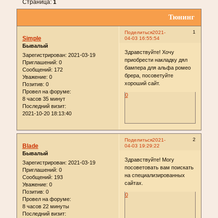
Страница:
1
Тюнинг
1
Поделиться
2021-
Simple
04-03 16:55:54
Бывалый
Здравствуйте! Хочу
Зарегистрирован
: 2021-03-19
приобрести накладку дял
Приглашений:
0
бампера для альфа ромео
Сообщений:
172
брера, посоветуйте
Уважение:
0
хороший сайт.
Позитив:
0
Провел на форуме:
0
8 часов 35 минут
Последний визит:
2021-10-20 18:13:40
2
Поделиться
2021-
Blade
04-03 19:29:22
Бывалый
Здравствуйте! Могу
Зарегистрирован
: 2021-03-19
посоветовать вам поискать
Приглашений:
0
на специализированных
Сообщений:
193
сайтах.
Уважение:
0
Позитив:
0
0
Провел на форуме:
8 часов 22 минуты
Последний визит: