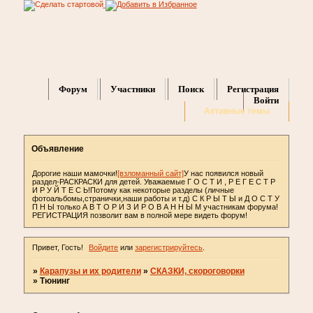
Форум
Участники
Поиск
Регистрация
Войти
Активные темы
Объявление
Дорогие наши мамочки!
[взломанный сайт]
У нас появился новый
раздел-РАСКРАСКИ для детей. Уважаемые Г О С Т И , Р Е Г Е С Т Р
И Р У Й Т Е С Ь!Потому как некоторые разделы (личные
фотоальбомы,странички,наши работы и т.д) С К Р Ы Т Ы и Д О С Т У
П Н Ы только А В Т О Р И З И Р О В А Н Н Ы М участникам форума!
РЕГИСТРАЦИЯ позволит вам в полной мере видеть форум!
Привет, Гость!
Войдите
или
зарегистрируйтесь
.
»
Карапузы и их родители
»
СКАЗКИ, скороговорки
»
Тюнинг