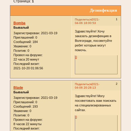
Страница:
1
Дезинфекция
1
Поделиться
2021-
Bomba
04-06 18:00:53
Бывалый
Здравствуйте! Хочу
Зарегистрирован
: 2021-03-19
заказать дезинфекцию в
Приглашений:
0
Волгограде, посоветуйте
Сообщений:
184
ребят которые могут
Уважение:
0
помочь.
Позитив:
0
Провел на форуме:
0
22 часа 20 минут
Последний визит:
2021-10-20 01:06:56
2
Поделиться
2021-
Blade
04-06 20:28:13
Бывалый
Здравствуйте! Могу
Зарегистрирован
: 2021-03-19
посоветовать вам поискать
Приглашений:
0
на специализированных
Сообщений:
193
сайтах.
Уважение:
0
Позитив:
0
0
Провел на форуме:
8 часов 22 минуты
Последний визит: