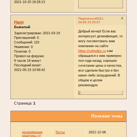
2021-10-20 18:28:13
3
Поделиться
2021-
Flami
04-06 23:35:07
Бывалый
Добрый вечер! Если вас
Зарегистрирован
: 2021-03-19
интересует дезинфекция, то
Приглашений:
0
могу посоветовать вам
Сообщений:
119
компанию на сайте
Уважение:
0
https://volgodez.ru
сам
Позитив:
0
обращался к ним примерно
Провел на форуме:
9 часов 16 минут
пол года назад, хорошее
Последний визит:
сочетание цены и качества,
2021-05-23 10:58:42
все сделали быстро и без
каких-либо затруднений. В
общем и целом
рекомендую.
0
Страница:
1
Похожие темы
дезинфекция
Тесты
2021-12-08
квартиры от