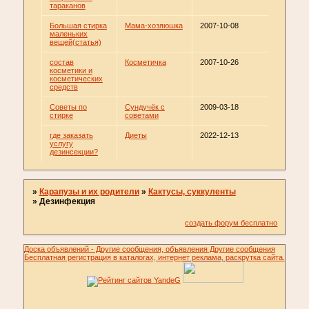
тараканов
Большая стирка
Мама-хозяюшка
2007-10-08
маленьких
вещей(статья)
состав
Косметичка
2007-10-26
косметики и
косметических
средств
Советы по
Сундучёк с
2009-03-18
стирке
советами
где заказать
Диеты
2022-12-13
услугу
дезинсекции?
»
Карапузы и их родители
»
Кактусы, суккуленты
»
Дезинфекция
создать форум бесплатно
Доска объявлений - Другие сообщения, объявления Другие сообщения
Бесплатная регистрация в каталогах, интернет реклама, раскрутка сайта.