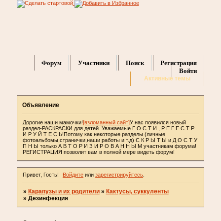
Форум
Участники
Поиск
Регистрация
Войти
Активные темы
Объявление
Дорогие наши мамочки!
[взломанный сайт]
У нас появился новый
раздел-РАСКРАСКИ для детей. Уважаемые Г О С Т И , Р Е Г Е С Т Р
И Р У Й Т Е С Ь!Потому как некоторые разделы (личные
фотоальбомы,странички,наши работы и т.д) С К Р Ы Т Ы и Д О С Т У
П Н Ы только А В Т О Р И З И Р О В А Н Н Ы М участникам форума!
РЕГИСТРАЦИЯ позволит вам в полной мере видеть форум!
Привет, Гость!
Войдите
или
зарегистрируйтесь
.
»
Карапузы и их родители
»
Кактусы, суккуленты
»
Дезинфекция