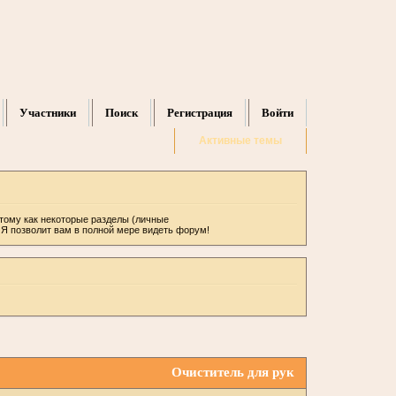
Участники
Поиск
Регистрация
Войти
Активные темы
отому как некоторые разделы (личные
ИЯ позволит вам в полной мере видеть форум!
Очиститель для рук