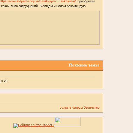
https://www.indpart-shop.ru/catalog/pro … a-khimiya/
приобретал
з каких-либо затруднений. В общем и целом рекомендую.
Похожие темы
10-26
создать форум бесплатно