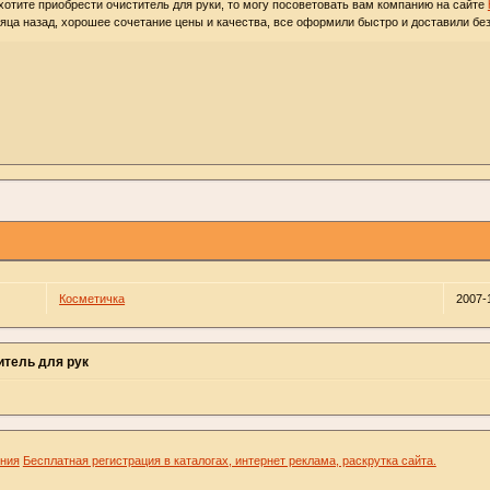
хотите приобрести очиститель для руки, то могу посоветовать вам компанию на сайте
яца назад, хорошее сочетание цены и качества, все оформили быстро и доставили бе
Косметичка
2007-
итель для рук
ения
Бесплатная регистрация в каталогах, интернет реклама, раскрутка сайта.