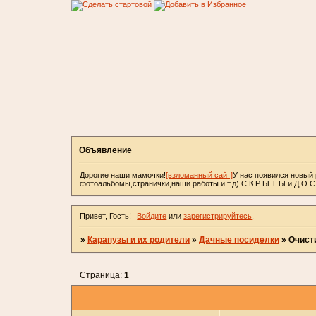
Объявление
Дорогие наши мамочки!
[взломанный сайт]
У нас появился новый 
фотоальбомы,странички,наши работы и т.д) С К Р Ы Т Ы и Д О 
Привет, Гость!
Войдите
или
зарегистрируйтесь
.
»
Карапузы и их родители
»
Дачные посиделки
»
Очист
Страница:
1