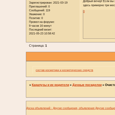
Добрый вечер! Если вы 
Зарегистрирован
: 2021-03-19
здесь примерно три мес
Приглашений:
0
Сообщений:
119
0
Уважение:
0
Позитив:
0
Провел на форуме:
9 часов 16 минут
Последний визит:
2021-05-23 10:58:42
Страница:
1
состав косметики и косметических средств
»
Карапузы и их родители
»
Дачные посиделки
»
Очист
Доска объявлений - Другие сообщения, объявления Другие сообщ