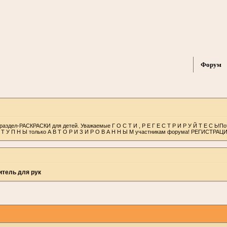
Форум
раздел-РАСКРАСКИ для детей. Уважаемые Г О С Т И , Р Е Г Е С Т Р И Р У Й Т Е С Ь!П
С Т У П Н Ы только А В Т О Р И З И Р О В А Н Н Ы М участникам форума! РЕГИСТРАЦ
итель для рук