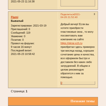
2021-05-23 11:16:38
3
Поделиться
2021-
Flami
04-26 21:52:40
Бывалый
Добрый вечер! Если вы
Зарегистрирован
: 2021-03-19
хотите приобрести
Приглашений:
0
пластиковые окна , то могу
Сообщений:
119
посоветовать вам
Уважение:
0
компанию на сайте
Позитив:
0
https://okna-vzh.ru
Провел на форуме:
9 часов 16 минут
приобретал здесь примерно
Последний визит:
три месяца назад, хорошее
2021-05-23 10:58:42
сочетание цены и качества,
все оформили быстро и
доставили без каких-либо
затруднений. В общем и
целом рекомендую
обратится к ним за
помощью.
0
Страница:
1
Похожие темы