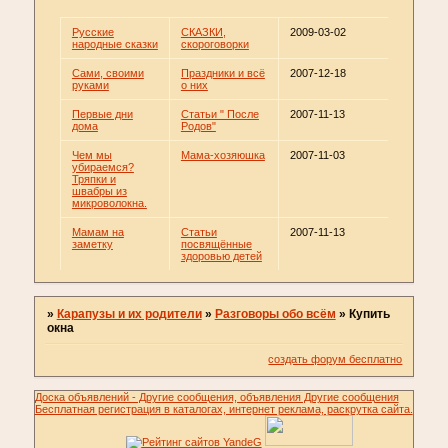
Русские
СКАЗКИ,
2009-03-02
народные сказки
скороговорки
Сами, своими
Праздники и всё
2007-12-18
руками
о них
Первые дни
Статьи " После
2007-11-13
дома
Родов"
Чем мы
Мама-хозяюшка
2007-11-03
убираемся?
Тряпки и
швабры из
микроволокна.
Мамам на
Статьи
2007-11-13
заметку
посвящённые
здоровью детей
»
Карапузы и их родители
»
Разговоры обо всём
»
Купить
окна
создать форум бесплатно
Доска объявлений - Другие сообщения, объявления Другие сообщения
Бесплатная регистрация в каталогах, интернет реклама, раскрутка сайта.