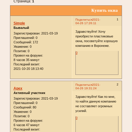
Страница:
1
Купить окна
1
Поделиться
2021-
Simple
04-26 17:26:11
Бывалый
Здравствуйте! Хочу
Зарегистрирован
: 2021-03-19
приобрести пластиковые
Приглашений:
0
окна, посоветуйте хорошую
Сообщений:
172
компанию в Воронеже.
Уважение:
0
Позитив:
0
0
Провел на форуме:
8 часов 35 минут
Последний визит:
2021-10-20 18:13:40
2
Поделиться
2021-
Apex
04-26 19:31:24
Активный участник
Здравствуйте! Как по мне,
Зарегистрирован
: 2021-03-19
то найти данную компанию
Приглашений:
0
не составляет огромных
Сообщений:
80
усилий.
Уважение:
0
Позитив:
0
0
Провел на форуме:
6 часов 47 минут
Последний визит: