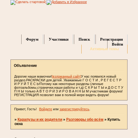
Форум
Участники
Поиск
Регистрация
Войти
Активные темы
Объявление
Дорогие наши мамочки!
[взломанный сайт]
У нас появился новый
раздел-РАСКРАСКИ для детей. Уважаемые Г О С Т И , Р Е Г Е С Т Р
И Р У Й Т Е С Ь!Потому как некоторые разделы (личные
фотоальбомы,странички,наши работы и т.д) С К Р Ы Т Ы и Д О С Т У
П Н Ы только А В Т О Р И З И Р О В А Н Н Ы М участникам форума!
РЕГИСТРАЦИЯ позволит вам в полной мере видеть форум!
Привет, Гость!
Войдите
или
зарегистрируйтесь
.
»
Карапузы и их родители
»
Разговоры обо всём
»
Купить
окна