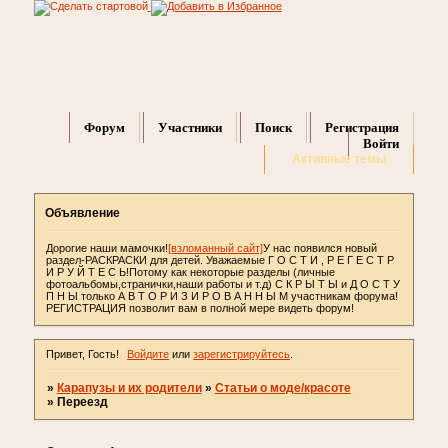
Форум
Участники
Поиск
Регистрация
Войти
Активные темы
Объявление
Дорогие наши мамочки!
[взломанный сайт]
У нас появился новый
раздел-РАСКРАСКИ для детей. Уважаемые Г О С Т И , Р Е Г Е С Т Р
И Р У Й Т Е С Ь!Потому как некоторые разделы (личные
фотоальбомы,странички,наши работы и т.д) С К Р Ы Т Ы и Д О С Т У
П Н Ы только А В Т О Р И З И Р О В А Н Н Ы М участникам форума!
РЕГИСТРАЦИЯ позволит вам в полной мере видеть форум!
Привет, Гость!
Войдите
или
зарегистрируйтесь
.
»
Карапузы и их родители
»
Статьи о моде/красоте
»
Переезд