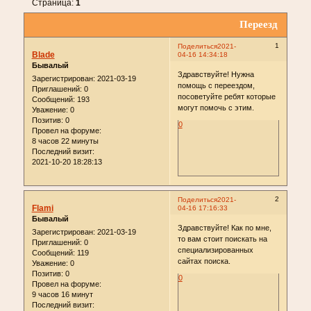
Страница:
1
Переезд
1
Поделиться
2021-
Blade
04-16 14:34:18
Бывалый
Здравствуйте! Нужна
Зарегистрирован
: 2021-03-19
помощь с переездом,
Приглашений:
0
посоветуйте ребят которые
Сообщений:
193
могут помочь с этим.
Уважение:
0
Позитив:
0
0
Провел на форуме:
8 часов 22 минуты
Последний визит:
2021-10-20 18:28:13
2
Поделиться
2021-
Flami
04-16 17:16:33
Бывалый
Здравствуйте! Как по мне,
Зарегистрирован
: 2021-03-19
то вам стоит поискать на
Приглашений:
0
специализированных
Сообщений:
119
сайтах поиска.
Уважение:
0
Позитив:
0
0
Провел на форуме:
9 часов 16 минут
Последний визит: