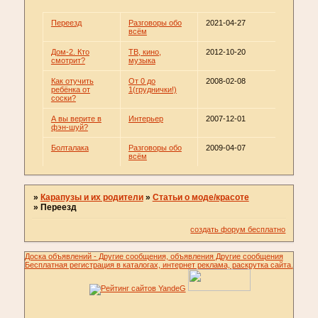
Переезд
Разговоры обо
2021-04-27
всём
Дом-2. Кто
ТВ, кино,
2012-10-20
смотрит?
музыка
Как отучить
От 0 до
2008-02-08
ребёнка от
1(груднички!)
соски?
А вы верите в
Интерьер
2007-12-01
фэн-шуй?
Болталака
Разговоры обо
2009-04-07
всём
»
Карапузы и их родители
»
Статьи о моде/красоте
»
Переезд
создать форум бесплатно
Доска объявлений - Другие сообщения, объявления Другие сообщения
Бесплатная регистрация в каталогах, интернет реклама, раскрутка сайта.