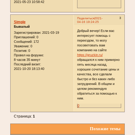
2021-05-23 10:58:42
3
Поделиться
2021-
Simple
04-16 19:24:25
Бывалый
Добрый вечер! Если вас
Зарегистрирован
: 2021-03-19
интересует помощь с
Приглашений:
0
переездом, то могу
Сообщений:
172
посоветовать вам
Уважение:
0
компанию на сайте
Позитив:
0
https://gruzkin.ru/
Провел на форуме:
8 часов 35 минут
обращался к ним примерно
Последний визит:
пять месяца назад,
2021-10-20 18:13:40
хорошее сочетание цены и
качества, все сделали
быстро и без каких-либо
затруднений. В общем и
целом рекомендую
обратиться за помощью к
ним.
0
Страница:
1
Похожие темы