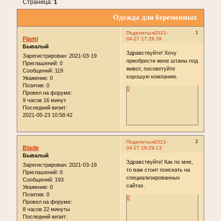
Страница:
1
Одежда для беременных
1
Поделиться
2021-
Flami
04-27 17:28:39
Бывалый
Здравствуйте! Хочу
Зарегистрирован
: 2021-03-19
приобрести жене штаны под
Приглашений:
0
живот, посоветуйте
Сообщений:
119
хорошую компанию.
Уважение:
0
Позитив:
0
0
Провел на форуме:
9 часов 16 минут
Последний визит:
2021-05-23 10:58:42
2
Поделиться
2021-
Blade
04-27 19:29:13
Бывалый
Здравствуйте! Как по мне,
Зарегистрирован
: 2021-03-19
то вам стоит поискать на
Приглашений:
0
специализированных
Сообщений:
193
сайтах.
Уважение:
0
Позитив:
0
0
Провел на форуме:
8 часов 22 минуты
Последний визит: