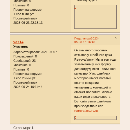
такой одежды ?
Уважение:
0
Позитив:
0
0
Провел на форуме:
1 час 8 минут
Последний визит:
2023-06-23 22:13:13
5
Поделиться
2023-
vas14
05-08 15:16:48
Участник
Очень много хороших
Зарегистрирован
: 2021-07-07
отзывов у швейного цеха
Приглашений:
0
Retrovafatory! Мы в том году
Сообщений:
23
заказывали у них форму
Уважение:
0
для сотрудников - отличное
Позитив:
0
качество. У их швейных
Провел на форуме:
1 час 26 минут
мастеров имеет богатый
Последний визит:
опыт в создании
2023-06-24 10:11:44
уникальных коллекций и
сможет воплотить любые
ваши идеи в реальность.
Вот сайт этого швейного
производства в спб
retrovafactory.ru
0
Страница:
1