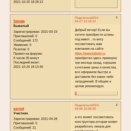
2021-10-20 18:28:13
3
Поделиться
2021-
Simple
04-27 22:18:24
Бывалый
Добрый вечер! Если вы
Зарегистрирован
: 2021-03-19
хотите приобрести штаны
Приглашений:
0
под живот , то могу
Сообщений:
172
посоветовать вам
Уважение:
0
компанию на сайте
Позитив:
0
https://www.kidster.ru
Провел на форуме:
8 часов 35 минут
приобретал здесь примерно
Последний визит:
три месяца назад, хорошее
2021-10-20 18:13:40
сочетание цены и качества,
все оформили быстро и
доставили без каких-либо
затруднений. В общем и
целом рекомендую.
0
4
Поделиться
2023-
servol
05-06 10:06:56
Участник
а кто может посоветовать
Зарегистрирован
: 2021-04-28
конструктора которая может
Приглашений:
0
разработать лекала для
Сообщений:
21