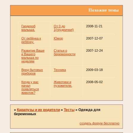
Похожие темы
Гардероб
От 0 до
2008-11-21
малыша.
1(груднички!)
От ребёнка к
Юмор
2007-12-07
ребёнку.
Развитие Ваше
Статьи о
2007-12-24
и Вашего
беременности
малыша по
неделям
Вред бытовых
Техника
2009-03-18
приборов
Когда у вас
Животики и
2008-05-02
начал
пузожители.
появляться
животик?
»
Карапузы и их родители
»
Тесты
»
Одежда для
беременных
создать форум бесплатно