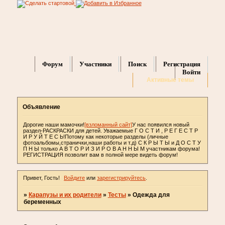
Форум
Участники
Поиск
Регистрация
Войти
Активные темы
Объявление
Дорогие наши мамочки!
[взломанный сайт]
У нас появился новый
раздел-РАСКРАСКИ для детей. Уважаемые Г О С Т И , Р Е Г Е С Т Р
И Р У Й Т Е С Ь!Потому как некоторые разделы (личные
фотоальбомы,странички,наши работы и т.д) С К Р Ы Т Ы и Д О С Т У
П Н Ы только А В Т О Р И З И Р О В А Н Н Ы М участникам форума!
РЕГИСТРАЦИЯ позволит вам в полной мере видеть форум!
Привет, Гость!
Войдите
или
зарегистрируйтесь
.
»
Карапузы и их родители
»
Тесты
»
Одежда для
беременных